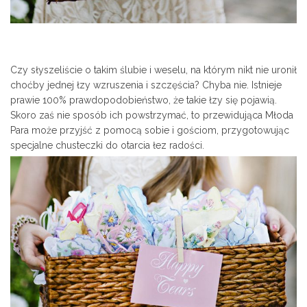
Czy słyszeliście o takim ślubie i weselu, na którym nikt nie uronił
choćby jednej łzy wzruszenia i szczęścia? Chyba nie. Istnieje
prawie 100% prawdopodobieństwo, że takie łzy się pojawią.
Skoro zaś nie sposób ich powstrzymać, to przewidująca Młoda
Para może przyjść z pomocą sobie i gościom, przygotowując
specjalne chusteczki do otarcia łez radości.