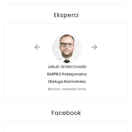
Eksperci
Jakub Walentowski
Jacek Siwko
BARPRO Profesjonalna
Naturalna Fotografi
Obsługa Barmańska
Jacek Siwko Photogr
Barman, menadżer firmy
Fotograf
BARPRO
Facebook