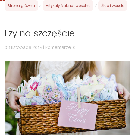
Strona główna
/
Artykuły ślubne i weselne
/
Ślub i wesele
Łzy na szczęście...
08 listopada 2015 | komentarze: 0