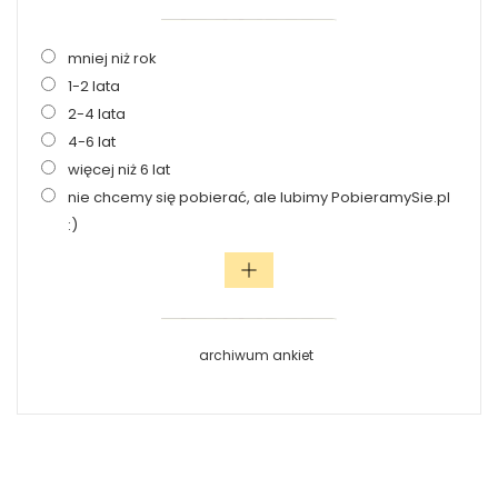
mniej niż rok
1-2 lata
2-4 lata
4-6 lat
więcej niż 6 lat
nie chcemy się pobierać, ale lubimy PobieramySie.pl
:)
archiwum ankiet