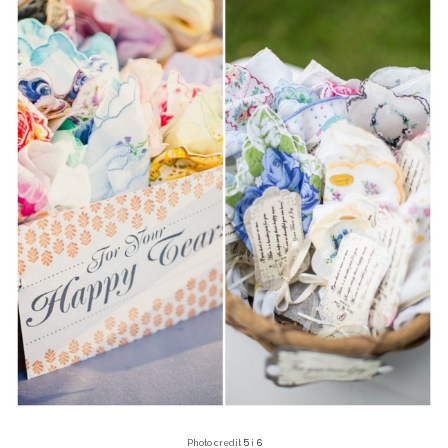
5
6
Photo credit
i