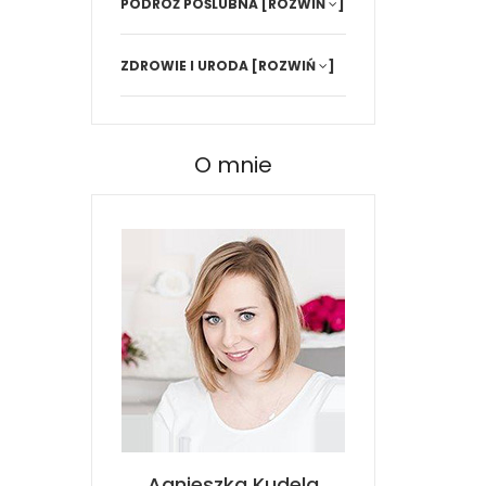
PODRÓŻ POŚLUBNA
[ROZWIŃ
]
ZDROWIE I URODA
[ROZWIŃ
]
O mnie
Agnieszka Kudela