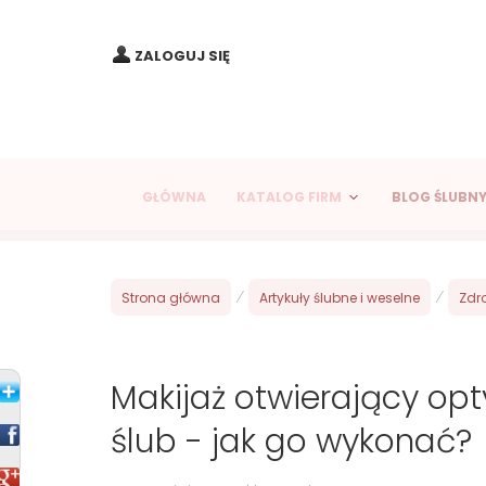
ZALOGUJ SIĘ
GŁÓWNA
KATALOG FIRM
BLOG ŚLUBN
Strona główna
/
Artykuły ślubne i weselne
/
Zdr
Makijaż otwierający opt
ślub - jak go wykonać?