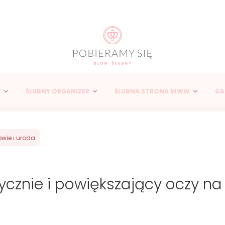
Y
ŚLUBNY ORGANIZER
ŚLUBNA STRONA WWW
GA
owie i uroda
ycznie i powiększający oczy na