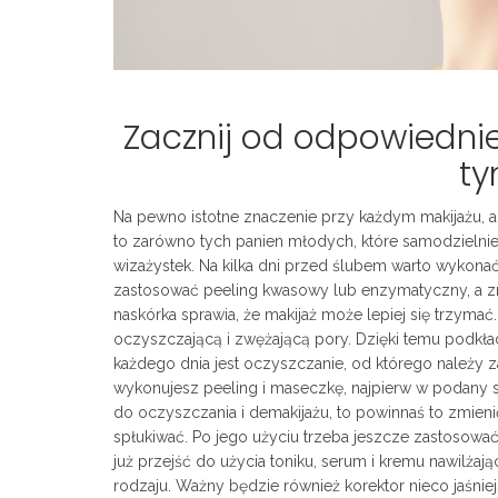
Zacznij od odpowiedni
ty
Na pewno istotne znaczenie przy każdym makijażu, 
to zarówno tych panien młodych, które samodzielnie w
wizażystek. Na kilka dni przed ślubem warto wykona
zastosować peeling kwasowy lub enzymatyczny, a 
naskórka sprawia, że makijaż może lepiej się trzym
oczyszczającą i zwężającą pory. Dzięki temu podkład
każdego dnia jest oczyszczanie, od którego należy z
wykonujesz peeling i maseczkę, najpierw w podany 
do oczyszczania i demakijażu, to powinnaś to zmienić
spłukiwać. Po jego użyciu trzeba jeszcze zastosowa
już przejść do użycia toniku, serum i kremu nawilżaj
rodzaju. Ważny będzie również korektor nieco jaśni