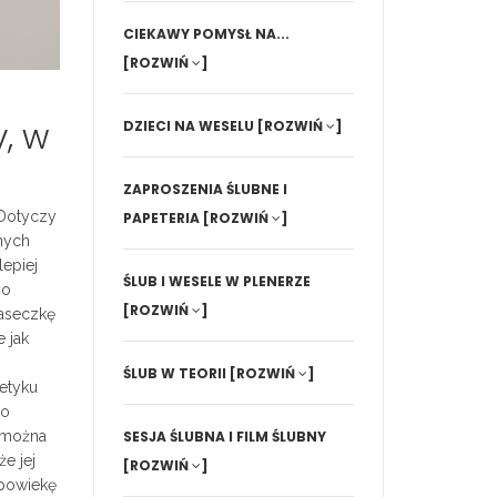
CIEKAWY POMYSŁ NA...
[ROZWIŃ
]
, w
DZIECI NA WESELU
[ROZWIŃ
]
ZAPROSZENIA ŚLUBNE I
 Dotyczy
PAPETERIA
[ROZWIŃ
]
lnych
lepiej
ŚLUB I WESELE W PLENERZE
go
[ROZWIŃ
]
maseczkę
 jak
ŚLUB W TEORII
[ROZWIŃ
]
etyku
go
m można
SESJA ŚLUBNA I FILM ŚLUBNY
e jej
[ROZWIŃ
]
 powiekę