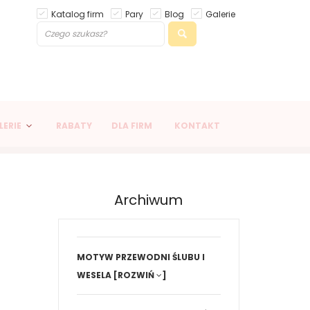
Katalog firm
Pary
Blog
Galerie
LERIE
RABATY
DLA FIRM
KONTAKT
Archiwum
MOTYW PRZEWODNI ŚLUBU I
WESELA
[ROZWIŃ
]