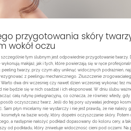
ego przygotowania skóry twarzy
m wokół oczu
a szczególnie tym ślubnym jest odpowiednie przygotowanie twarzy.
ykonują makijaż, jak i tych, które powierzają się w ręce profesjona
ć peeling twarzy, przy czym aby uniknąć widocznych podrażnień, naj
zrezygnować z peelingu mechanicznego. Złuszczenie zrogowaciałe
ać. Warto dwa dni wcześniej czy nawet dzień wcześniej wykonać też 
 nie będzie się w nich osadzał i ich eksponował. W dniu ślubu ważne
acząć całą rutynę pielęgnacyjną, co oznacza, że również wtedy, gdy
sposób oczyszczasz twarz. Jeśli do tej pory używałaś jednego kosm
. Sam płyn micelarny nie wystarczy i nie jest prawdą, że nie należy 
ć kosmetyk na bazie wody, który dopełni oczyszczanie skóry. Pote
ącego, a następnie nałożyć podkład dopasowany do koloru cery, a takż
ejszy od podkładu, który zniweluje widoczność cieni pod oczami. Na