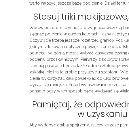
warto nałożyć jeszcze bazę pod cienie. Dzięki temu
Stosuj triki makijażowe
Wbrew pozorom czynności przygotowawcze są bardz
sięgnąć po cienie w dwóch kolorach i jasny nałożyć
Oczywiście trzeba jeszcze rozetrzeć granicę. Pod ł
jednym z trików na optyczne powiększenie oczu. Istotn
powiece. Na górną można wybrać klasyczną czarną a
odcieniu brzoskwiniowym. Pierwszy z kolorów sprawdz
ciemnej pasować będzie także odcień złotobrązow
jaskółkę. Można to zrobić przy użyciu szablonu. W 
cienia wykorzystać całą powiekę aż do łuku brwiowego
wydają się mniejsze. Przed wytuszowaniem rzęs, wart
ponadto oczy w ten sposób będą wydawać się więk
Pamiętaj, że odpowied
w uzyskaniu 
Aby wydobyć głębię spojrzenia, należy jeszcze pam