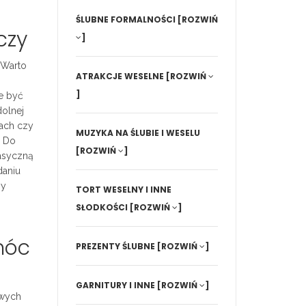
ŚLUBNE FORMALNOŚCI
[ROZWIŃ
czy
]
 Warto
ATRAKCJE WESELNE
[ROZWIŃ
]
że być
dolnej
żach czy
MUZYKA NA ŚLUBIE I WESELU
. Do
[ROZWIŃ
]
lasyczną
daniu
zy
TORT WESELNY I INNE
SŁODKOŚCI
[ROZWIŃ
]
móc
PREZENTY ŚLUBNE
[ROZWIŃ
]
GARNITURY I INNE
[ROZWIŃ
]
owych