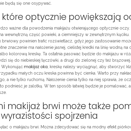
 nie będą się one osypywać.
, które optycznie powiększają o
o ważne dla powodzenia makijażu otwierającego optycznie oczy.
 na wewnętrzną część powieki, a ciemniejszy w zewnętrznym kąciku.
uk brwiowy powinien trafić rozświetlacz, gdyż jego zastosowanie mo
e znaczenie ma nałożenie jasnej, cielistej kredki na linię wodną na 
lbo kolorową kreskę. Ta ostatnia pasować będzie do makijażu w ró
i się do niebieskiej tęczówki, a drugi do zielonej czy też brązowej
makijaż oka
y. Wykonując
, kreskę należy wyciągnąć, aby stworzyć k
przypadku małych oczu kreska powinna być cienka. Warto przy nakła
, a nie tylko ruchomą. Nałożenie cienia tylko na niej sprawia, że oc
o podnieść je zalotką. W ten sposób łatwiej będzie je pomalować, a
sze.
ni makijaż brwi może także po
wyrazistości spojrzenia
iętać o makijażu brwi. Można zdecydować się na modny efekt piórk