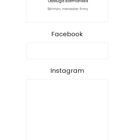
Obsługa Barmańska
Jacek Siwko Photogra
Barman, menadżer firmy
Fotograf
BARPRO
Facebook
Instagram