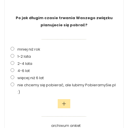
Po jak długim czasie trwania Waszego związku
planujecie się pobrać?
mniej niż rok
1-2 lata
2-4 lata
4-6 lat
więcej niż 6 lat
nie chcemy się pobierać, ale lubimy PobieramySie.pl
:)
archiwum ankiet