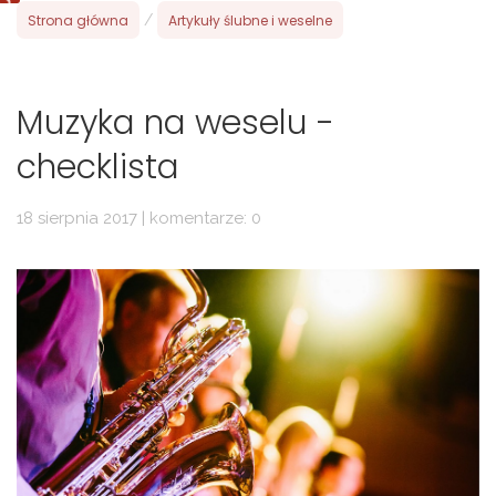
Strona główna
/
Artykuły ślubne i weselne
Muzyka na weselu -
checklista
18 sierpnia 2017 | komentarze: 0