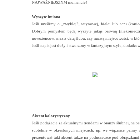
NAJWAŻNIEJSZYM momencie!
Wyszyte imiona
Jeśli myślimy o ,,zwykłej?, satynowej, białej lub ecru (kon
Dobrym pomysłem będą wyszyte jakąś barwną (niekoniecznie
nowożeńców, wraz z datą ślubu, czy nazwą miejscowości, w któ
Jeśli napis jest duży i stworzony w fantazyjnym stylu, dodatko
Akcent kolorystyczny
Jeśli podążacie za aktualnymi trendami w branży ślubnej, na pe
subtelnie w określonych miejscach, np. we wiązance panny m
prezentował taki akcent także na poduszeczce pod obrączkami.