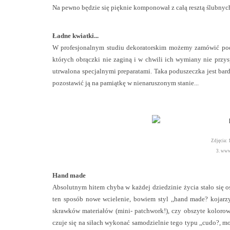
Na pewno będzie się pięknie komponował z całą resztą ślubnych
Ładne kwiatki...
W profesjonalnym studiu dekoratorskim możemy zamówić podus
których obrączki nie zaginą i w chwili ich wymiany nie przysp
utrwalona specjalnymi preparatami. Taka poduszeczka jest bard
pozostawić ją na pamiątkę w nienaruszonym stanie...
Zdjęcia: 
3. www
Hand made
Absolutnym hitem chyba w każdej dziedzinie życia stało się o
ten sposób nowe wcielenie, bowiem styl ,,hand made? kojarzy
skrawków materiałów (mini- patchwork!), czy obszyte kolorowy
czuje się na siłach wykonać samodzielnie tego typu ,,cudo?, mo