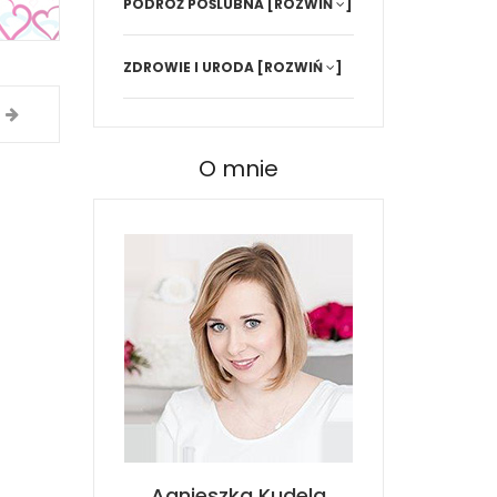
PODRÓŻ POŚLUBNA
[ROZWIŃ
]
ZDROWIE I URODA
[ROZWIŃ
]
O mnie
Agnieszka Kudela