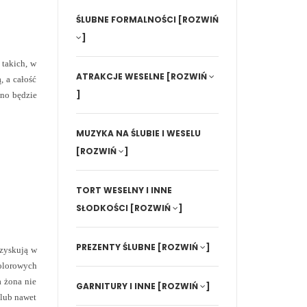
ŚLUBNE FORMALNOŚCI
[ROZWIŃ
]
 takich, w
ATRAKCJE WESELNE
[ROZWIŃ
, a całość
]
dno będzie
MUZYKA NA ŚLUBIE I WESELU
[ROZWIŃ
]
TORT WESELNY I INNE
SŁODKOŚCI
[ROZWIŃ
]
PREZENTY ŚLUBNE
[ROZWIŃ
]
 zyskują w
kolorowych
a żona nie
GARNITURY I INNE
[ROZWIŃ
]
 lub nawet