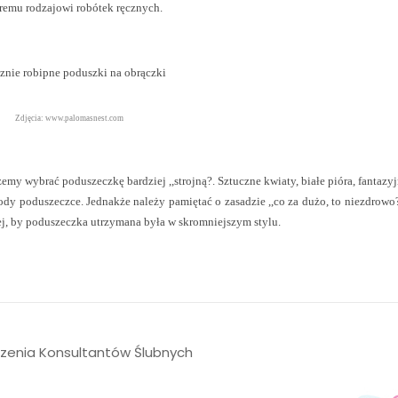
remu rodzajowi robótek ręcznych.
Zdjęcia: www.palomasnest.com
my wybrać poduszeczkę bardziej ,,strojną?. Sztuczne kwiaty, białe pióra, fantazyj
ody poduszeczce. Jednakże należy pamiętać o zasadzie ,,co za dużo, to niezdrowo?-
ej, by poduszeczka utrzymana była w skromniejszym stylu.
szenia Konsultantów Ślubnych