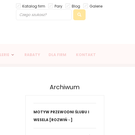
Katalog firm
Pary
Blog
Galerie
LERIE
RABATY
DLA FIRM
KONTAKT
Archiwum
MOTYW PRZEWODNI ŚLUBU I
WESELA
[ROZWIŃ
]