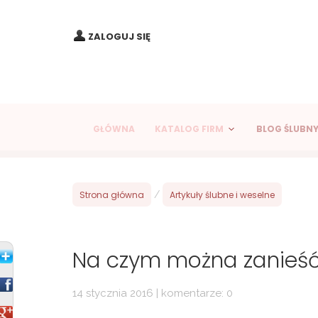
ZALOGUJ SIĘ
GŁÓWNA
KATALOG FIRM
BLOG ŚLUBN
Strona główna
/
Artykuły ślubne i weselne
Na czym można zanieść 
14 stycznia 2016 | komentarze: 0