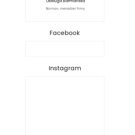
Obsługa Barmańska
Jacek Siwko Photogra
Barman, menadżer firmy
Fotograf
BARPRO
Facebook
Instagram