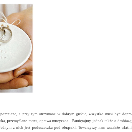
ezapomniane, a przy tym utrzymane w dobrym guście, wszystko musi być dopr
yka, przemyślane menu, oprawa muzyczna... Pamiętajmy jednak także o drobiazg
 Jednym z nich jest poduszeczka pod obrączki. Towarzyszy nam wszakże właś