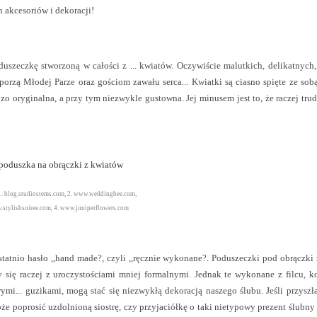
 akcesoriów i dekoracji!
zeczkę stworzoną w całości z ... kwiatów. Oczywiście malutkich, delikatnych,
orzą Młodej Parze oraz gościom zawału serca... Kwiatki są ciasno spięte ze sobą
zo oryginalna, a przy tym niezwykle gustowna. Jej minusem jest to, że raczej tru
1. blog.studiostems.com, 2. www.weddingbee.com,
.stylishsoiree.com, 4. www.juniperflowers.com
statnio hasło ,,hand made?, czyli ,,ręcznie wykonane?. Poduszeczki pod obrączki
 się raczej z uroczystościami mniej formalnymi. Jednak te wykonane z filcu, 
mi... guzikami, mogą stać się niezwykłą dekoracją naszego ślubu. Jeśli przyszł
że poprosić uzdolnioną siostrę, czy przyjaciółkę o taki nietypowy prezent ślubny