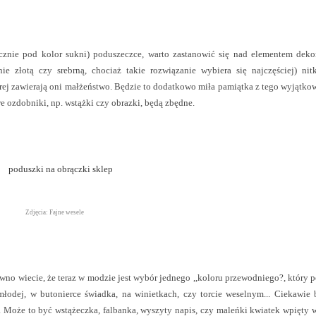
iecznie pod kolor sukni) poduszeczce, warto zastanowić się nad elementem dek
 złotą czy srebrną, chociaż takie rozwiązanie wybiera się najczęściej) nit
rej zawierają oni małżeństwo. Będzie to dodatkowo miła pamiątka z tego wyjątko
we ozdobniki, np. wstążki czy obrazki, będą zbędne.
Zdjęcia: Fajne wesele
wno wiecie, że teraz w modzie jest wybór jednego ,,koloru przewodniego?, który p
łodej, w butonierce świadka, na winietkach, czy torcie weselnym... Ciekawie 
 Może to być wstążeczka, falbanka, wyszyty napis, czy maleńki kwiatek wpięty w