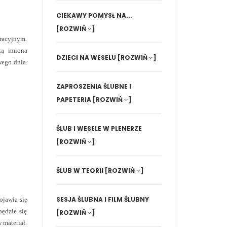
CIEKAWY POMYSŁ NA...
[ROZWIŃ
]
oracyjnym.
ką imiona
DZIECI NA WESELU
[ROZWIŃ
]
wego dnia.
ZAPROSZENIA ŚLUBNE I
PAPETERIA
[ROZWIŃ
]
ŚLUB I WESELE W PLENERZE
[ROZWIŃ
]
ŚLUB W TEORII
[ROZWIŃ
]
SESJA ŚLUBNA I FILM ŚLUBNY
ojawia się
będzie się
[ROZWIŃ
]
 materiał.