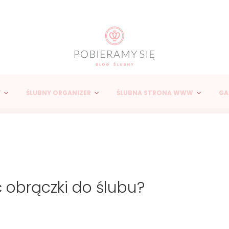
Y
ŚLUBNY ORGANIZER
ŚLUBNA STRONA WWW
GA
obrączki do ślubu?