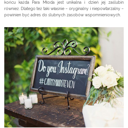
końcu każda Para Młoda jest unikalna i dzień jej zaślubin
również. Dlatego też taki właśnie – oryginalny i niepowtarzalny –
powinien być adres do ślubnych zasobów wspomnieniowych.