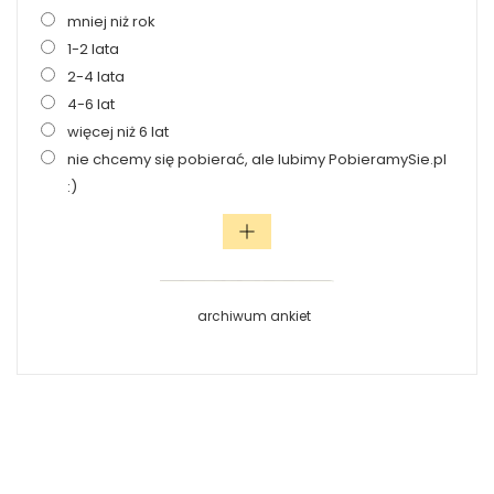
mniej niż rok
1-2 lata
2-4 lata
4-6 lat
więcej niż 6 lat
nie chcemy się pobierać, ale lubimy PobieramySie.pl
:)
archiwum ankiet