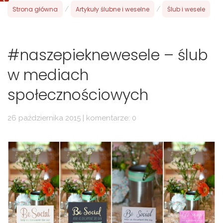
Strona główna
/
Artykuły ślubne i weselne
/
Ślub i wesele
#naszepieknewesele – ślub
w mediach
społecznościowych
26 października 2015 | komentarze: 0