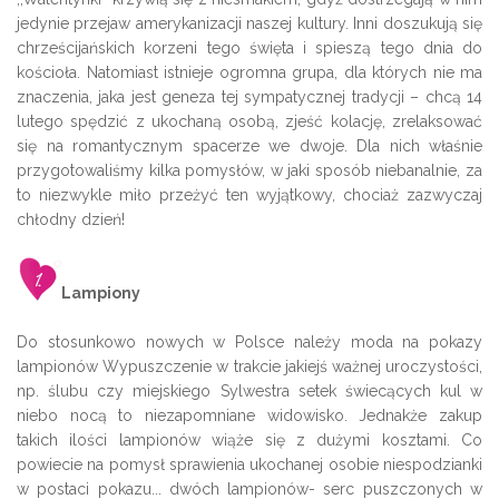
jedynie przejaw amerykanizacji naszej kultury. Inni doszukują się
chrześcijańskich korzeni tego święta i spieszą tego dnia do
kościoła. Natomiast istnieje ogromna grupa, dla których nie ma
znaczenia, jaka jest geneza tej sympatycznej tradycji – chcą 14
lutego spędzić z ukochaną osobą, zjeść kolację, zrelaksować
się na romantycznym spacerze we dwoje. Dla nich właśnie
przygotowaliśmy kilka pomysłów, w jaki sposób niebanalnie, za
to niezwykle miło przeżyć ten wyjątkowy, chociaż zazwyczaj
chłodny dzień!
Lampiony
Do stosunkowo nowych w Polsce należy moda na pokazy
lampionów Wypuszczenie w trakcie jakiejś ważnej uroczystości,
np. ślubu czy miejskiego Sylwestra setek świecących kul w
niebo nocą to niezapomniane widowisko. Jednakże zakup
takich ilości lampionów wiąże się z dużymi kosztami. Co
powiecie na pomysł sprawienia ukochanej osobie niespodzianki
w postaci pokazu... dwóch lampionów- serc puszczonych w