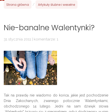
Strona główna
/
Artykuły ślubne i weselne
Nie-banalne Walentynki?
31 stycznia 2011 | komentarze: 1
Tak na prawdę nie wiadomo do końca, jakie jest pochodzenie
Dnia Zakochanych, zwanego potocznie Walentynkami,
obchodzonego 14 lutego. Jedni na sam dźwięk słowa
,,Walentynki” krzywią się z niesmakiem, gdyż dostrzegają w nim