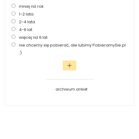
mniej niż rok
1-2 lata
2-4 lata
4-6 lat
więcej niż 6 lat
nie chcemy się pobierać, ale lubimy PobieramySie.pl
:)
archiwum ankiet