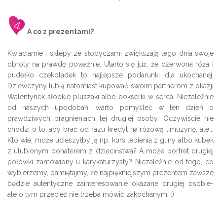
A co z prezentami?
Kwiaciarnie i sklepy ze słodyczami zwiększają tego dnia swoje
obroty na prawdę poważnie. Utarło się już, że czerwona róża i
pudełko czekoladek to najlepsze podarunki dla ukochanej.
Dziewczyny lubią natomiast kupować swoim partnerom z okazji
Walentynek słodkie pluszaki albo bokserki w serca. Niezależnie
od naszych upodobań, warto pomyśleć w ten dzień o
prawdziwych pragnieniach tej drugiej osoby. Oczywiście nie
chodzi o to, aby brać od razu kredyt na różową limuzynę, ale...
Kto wie, może ucieszyłby ją np. kurs lepienia z gliny albo kubek
z ulubionym bohaterem z dzieciństwa? A może portret drugiej
połówki zamówiony u karykaturzysty? Niezależnie od tego, co
wybierzemy, pamiętajmy, że najpiękniejszym prezentem zawsze
będzie autentyczne zainteresowanie okazane drugiej osobie-
ale o tym przecież nie trzeba mówić zakochanym! :)