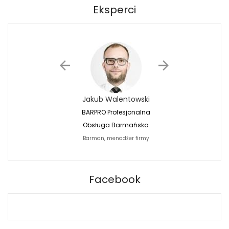
Eksperci
Jakub Walentowski
Jacek Siwko
BARPRO Profesjonalna
Naturalna Fotografi
Obsługa Barmańska
Jacek Siwko Photogr
Barman, menadżer firmy
Fotograf
BARPRO
Facebook