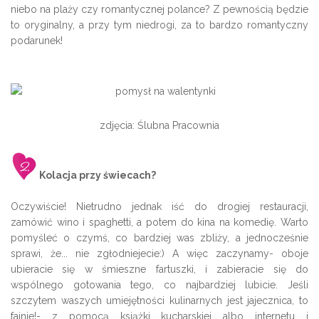
niebo na plaży czy romantycznej polance? Z pewnością będzie
to oryginalny, a przy tym niedrogi, za to bardzo romantyczny
podarunek!
zdjęcia: Ślubna Pracownia
Kolacja przy świecach?
Oczywiście! Nietrudno jednak iść do drogiej restauracji,
zamówić wino i spaghetti, a potem do kina na komedię. Warto
pomyśleć o czymś, co bardziej was zbliży, a jednocześnie
sprawi, że... nie zgłodniejecie:) A więc zaczynamy- oboje
ubieracie się w śmieszne fartuszki, i zabieracie się do
wspólnego gotowania tego, co najbardziej lubicie. Jeśli
szczytem waszych umiejętności kulinarnych jest jajecznica, to
fajnie!- z pomocą książki kucharskiej albo internetu i