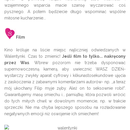
wzajemnego wsparcia macie szansę wyczarować coś
pysznego. A potem będziecie długo wspominać wspólne
miłosne kucharzenie...
Film
Kino króluje na liście miejsc najliczniej odwiedzanych w
Walentynki. Czas to zmienić!
Jeśli film to tylko... nakręcony
przez Was
. Wbrew pozorom nie trzeba dysponować
supernowoczesną kamerą, aby uwiecznić WASZ DZIEŃ-
wystarczy zwykły aparat cyfrowy i kilkunastosekundowe ujęcia
z zaskoczenia z zabawnymi komentarzami autorów- np. ,,a teraz
mój ukochany Filip myje zęby. Ależ on to seksownie robi!”.
Gwarantujemy masę śmiechu i... pamiątkę, która pozwoli wrócić
do tych miłych chwil w dowolnym momencie, np. w trakcie
sprzeczki. Nie ma chyba lepszego sposobu na rozładowanie
negatywnych emocji niż oswojenie ich śmiechem!