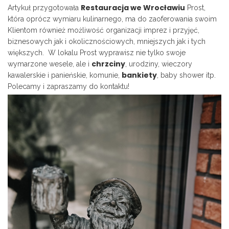
Restauracja we Wrocławiu
Artykuł przygotowała
Prost,
która oprócz wymiaru kulinarnego, ma do zaoferowania swoim
Klientom również możliwość organizacji imprez i przyjęć,
biznesowych jak i okolicznościowych, mniejszych jak i tych
większych. W lokalu Prost wyprawisz nie tylko swoje
chrzciny
wymarzone wesele, ale i
, urodziny, wieczory
bankiety
kawalerskie i panieńskie, komunie,
, baby shower itp.
Polecamy i zapraszamy do kontaktu!