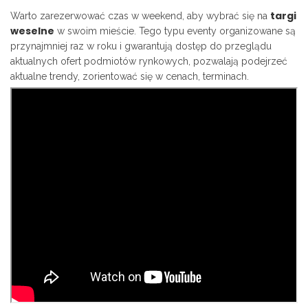
targi
Warto zarezerwować czas w weekend, aby wybrać się na
weselne
w swoim mieście. Tego typu eventy organizowane są
przynajmniej raz w roku i gwarantują dostęp do przeglądu
aktualnych ofert podmiotów rynkowych, pozwalają podejrzeć
aktualne trendy, zorientować się w cenach, terminach.