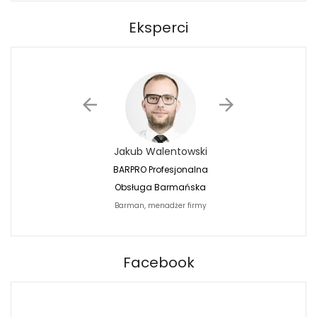
Eksperci
Jakub Walentowski
Jacek Siwko
BARPRO Profesjonalna
Naturalna Fotografi
Obsługa Barmańska
Jacek Siwko Photogr
Barman, menadżer firmy
Fotograf
BARPRO
Facebook