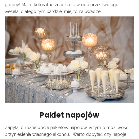
głodny! Ma to kolosalne znaczenie w odbiorze Twojego
wesela, dlatego tym bardziej miej to na uwadze!
Pakiet napojów
Zapytaj o różne opcje pakietów napojów, w tym o możliwość
przyniesienia własnego alkoholu. Warto dopytać czy napoje