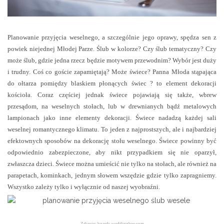
Planowanie przyjęcia weselnego, a szczególnie jego oprawy, spędza sen z
powiek niejednej Młodej Parze. Ślub w kolorze? Czy ślub tematyczny? Czy
może ślub, gdzie jedna rzecz będzie motywem przewodnim? Wybór jest duży
i trudny. Coś co goście zapamiętają? Może świece? Panna Młoda stąpająca
do ołtarza pomiędzy blaskiem płonących świec ? to element dekoracji
kościoła. Coraz częściej jednak świece pojawiają się także, wbrew
przesądom, na weselnych stołach, lub w drewnianych bądź metalowych
lampionach jako inne elementy dekoracji. Świece nadadzą każdej sali
weselnej romantycznego klimatu. To jeden z najprostszych, ale i najbardziej
efektownych sposobów na dekorację stołu weselnego. Świece powinny być
odpowiednio zabezpieczone, aby nikt przypadkiem się nie oparzył,
zwłaszcza dzieci. Świece można umieścić nie tylko na stołach, ale również na
parapetach, kominkach, jednym słowem wszędzie gdzie tylko zapragniemy.
Wszystko zależy tylko i wyłącznie od naszej wyobraźni.