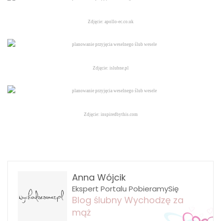
Zdjęcie: apollo-ec.co.uk
Zdjęcie: islubne.pl
Zdjęcie: inspiredbythis.com
Anna Wójcik
Ekspert Portalu PobieramySię
Blog ślubny Wychodzę za
mąż