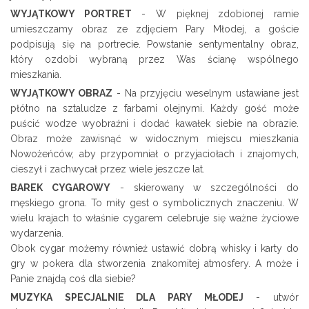
WYJĄTKOWY PORTRET
- W pięknej zdobionej ramie
umieszczamy obraz ze zdjęciem Pary Młodej, a goście
podpisują się na portrecie. Powstanie sentymentalny obraz,
który ozdobi wybraną przez Was ścianę wspólnego
mieszkania.
WYJĄTKOWY OBRAZ
- Na przyjęciu weselnym ustawiane jest
płótno na sztaludze z farbami olejnymi. Każdy gość może
puścić wodze wyobraźni i dodać kawałek siebie na obrazie.
Obraz może zawisnąć w widocznym miejscu mieszkania
Nowożeńców, aby przypomniał o przyjaciołach i znajomych,
cieszył i zachwycał przez wiele jeszcze lat.
BAREK CYGAROWY
- skierowany w szczególności do
męskiego grona. To miły gest o symbolicznych znaczeniu. W
wielu krajach to właśnie cygarem celebruje się ważne życiowe
wydarzenia.
Obok cygar możemy również ustawić dobrą whisky i karty do
gry w pokera dla stworzenia znakomitej atmosfery. A może i
Panie znajdą coś dla siebie?
MUZYKA SPECJALNIE DLA PARY MŁODEJ
- utwór