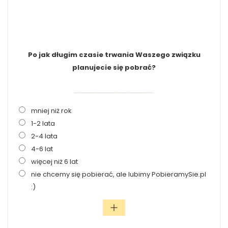
Po jak długim czasie trwania Waszego związku
planujecie się pobrać?
mniej niż rok
1-2 lata
2-4 lata
4-6 lat
więcej niż 6 lat
nie chcemy się pobierać, ale lubimy PobieramySie.pl
:)