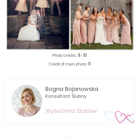
9
10
Photo credits:
i
11
Credit of main photo:
Bogna Bojanowska
Konsultant Ślubny
Wytwórnia Ślubów