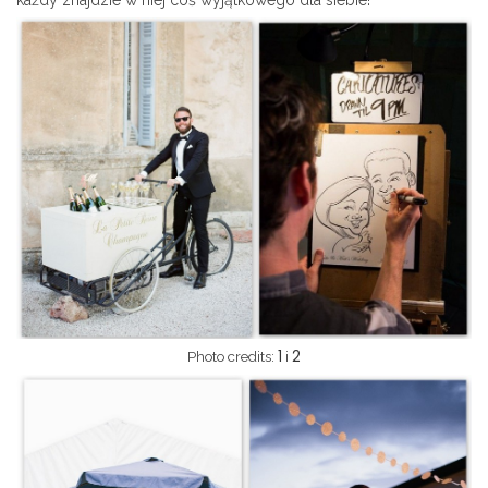
każdy znajdzie w niej coś wyjątkowego dla siebie!
1
2
Photo credits:
i