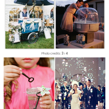
3
4
Photo credits:
i