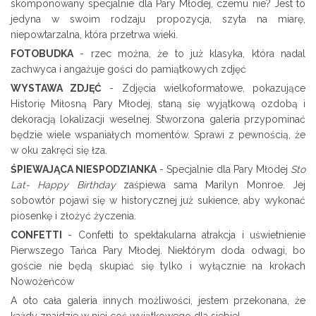
skomponowany specjalnie dla Pary Młodej, czemu nie? Jest to
jedyna w swoim rodzaju propozycja, szyta na miarę,
niepowtarzalna, która przetrwa wieki.
FOTOBUDKA
- rzec można, że to już klasyka, która nadal
zachwyca i angażuje gości do pamiątkowych zdjęć
WYSTAWA ZDJĘĆ
- Zdjęcia wielkoformatowe, pokazujące
Historię Miłosną Pary Młodej, staną się wyjątkową ozdobą i
dekoracją lokalizacji weselnej. Stworzona galeria przypominać
będzie wiele wspaniałych momentów. Sprawi z pewnością, że
w oku zakręci się łza.
ŚPIEWAJĄCA NIESPODZIANKA
- Specjalnie dla Pary Młodej
Sto
Lat- Happy Birthday
zaśpiewa sama Marilyn Monroe. Jej
sobowtór pojawi się w historycznej już sukience, aby wykonać
piosenkę i złożyć życzenia.
CONFETTI
- Confetti to spektakularna atrakcja i uświetnienie
Pierwszego Tańca Pary Młodej. Niektórym doda odwagi, bo
goście nie będą skupiać się tylko i wyłącznie na krokach
Nowożeńców
A oto cała galeria innych możliwości, jestem przekonana, że