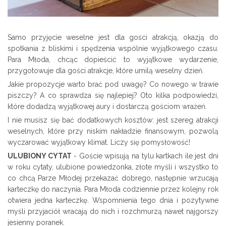
Samo przyjęcie weselne jest dla gości atrakcją, okazją do
spotkania z bliskimi i spędzenia wspólnie wyjątkowego czasu.
Para Młoda, chcąc dopieścić to wyjątkowe wydarzenie,
przygotowuje dla gości atrakcje, które umilą weselny dzień.
Jakie propozycje warto brać pod uwagę? Co nowego w trawie
piszczy? A co sprawdza się najlepiej? Oto kilka podpowiedzi,
które dodadzą wyjątkowej aury i dostarczą gościom wrażeń.
I nie musisz się bać dodatkowych kosztów: jest szereg atrakcji
weselnych, które przy niskim nakładzie finansowym, pozwolą
wyczarować wyjątkowy klimat. Liczy się pomysłowość!
ULUBIONY CYTAT
- Goście wpisują na tylu kartkach ile jest dni
w roku cytaty, ulubione powiedzonka, złote myśli i wszystko to
co chcą Parze Młodej przekazać dobrego, następnie wrzucają
karteczkę do naczynia. Para Młoda codziennie przez kolejny rok
otwiera jedna karteczkę. Wspomnienia tego dnia i pozytywne
myśli przyjaciół wracają do nich i rozchmurzą nawet najgorszy
jesienny poranek.