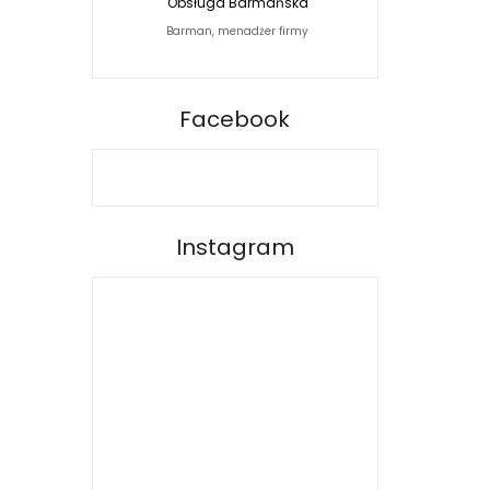
Obsługa Barmańska
Jacek Siwko Photogra
Barman, menadżer firmy
Fotograf
BARPRO
Facebook
Instagram