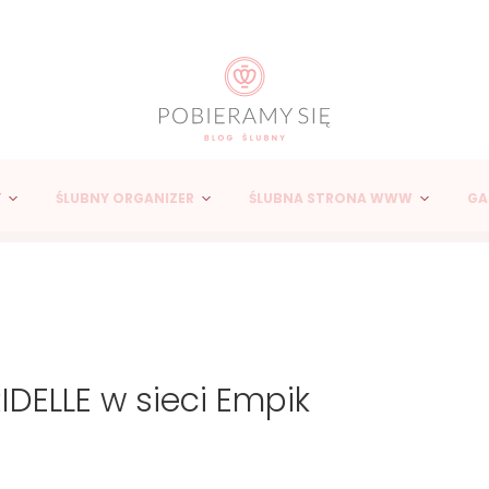
Y
ŚLUBNY ORGANIZER
ŚLUBNA STRONA WWW
GA
IDELLE w sieci Empik