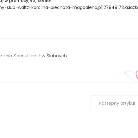
kę w promocyjnej cenie
!
y-slub-waltz-karolina-piechota-magdalena,p1127949173,ksiazk
szenia Konsultantów Ślubnych
Następny artykuł