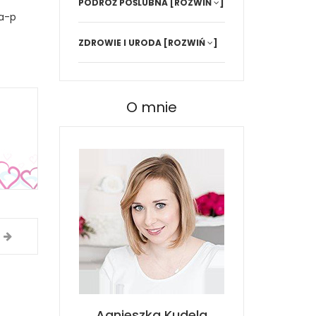
PODRÓŻ POŚLUBNA
[ROZWIŃ
]
a-p
ZDROWIE I URODA
[ROZWIŃ
]
O mnie
Agnieszka Kudela