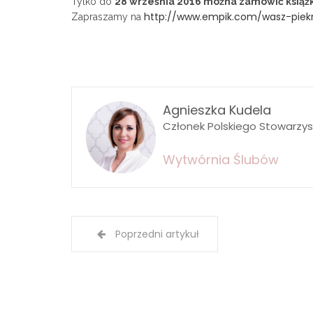
Tylko do
28 września 2016 można zamówić książ
http://www.empik.com/wasz-piekn
Zapraszamy na
Agnieszka Kudela
Członek Polskiego Stowarzy
Wytwórnia Ślubów
Poprzedni artykuł