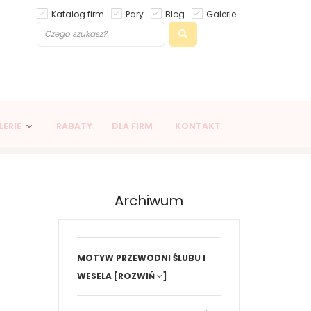
Katalog firm
Pary
Blog
Galerie
LERIE
RABATY
DLA FIRM
KONTAKT
Archiwum
MOTYW PRZEWODNI ŚLUBU I
WESELA
[ROZWIŃ
]