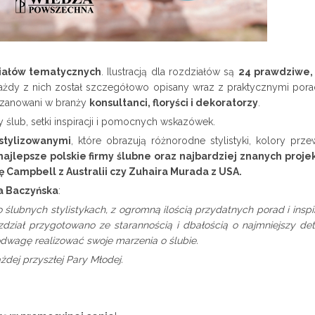
iałów tematycznych
. Ilustracją dla rozdziałów są
24 prawdziwe, 
j. Każdy z nich został szczegółowo opisany wraz z praktycznymi por
szanowani w branży
konsultanci, floryści i dekoratorzy
.
 ślub, setki inspiracji i pomocnych wskazówek.
stylizowanymi
, które obrazują różnorodne stylistyki, kolory prze
 najlepsze polskie firmy ślubne oraz najbardziej znanych proj
nę Campbell z Australii czy Zuhaira Murada z USA.
a Baczyńska
:
o ślubnych stylistykach, z ogromną ilością przydatnych porad i insp
ozdział przygotowano ze starannością i dbałością o najmniejszy de
odwagę realizować swoje marzenia o ślubie.
żdej przyszłej Pary Młodej.