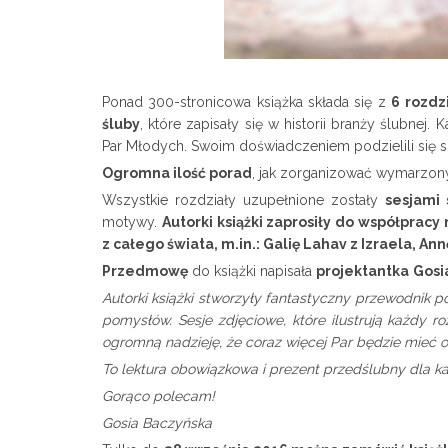
Ponad 300-stronicowa książka składa się z
6 rozdz
śluby
, które zapisały się w historii branży ślubne
Par Młodych. Swoim doświadczeniem podzielili się 
Ogromna ilość porad
, jak zorganizować wymarzony
Wszystkie rozdziały uzupełnione zostały
sesjami 
motywy.
Autorki książki zaprosiły do współpracy
z całego świata, m.in.: Galię Lahav z Izraela, An
Przedmowę
do książki napisała
projektantka
Gosi
Autorki książki stworzyły fantastyczny przewodnik p
pomysłów. Sesje zdjęciowe, które ilustrują każdy r
ogromną nadzieję, że coraz więcej Par będzie mieć 
To lektura obowiązkowa i prezent przedślubny dla ka
Gorąco polecam!
Gosia Baczyńska