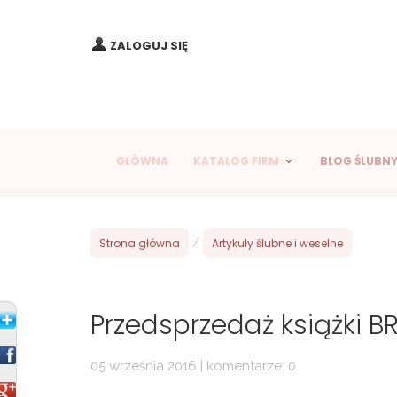
ZALOGUJ SIĘ
GŁÓWNA
KATALOG FIRM
BLOG ŚLUBN
Strona główna
/
Artykuły ślubne i weselne
Przedsprzedaż książki BR
05 września 2016 | komentarze: 0