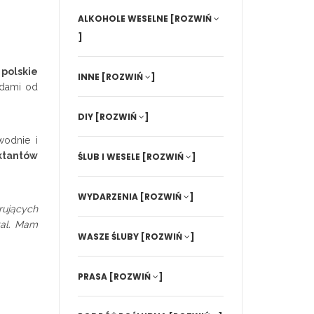
ALKOHOLE WESELNE
[ROZWIŃ
]
polskie
INNE
[ROZWIŃ
]
adami od
DIY
[ROZWIŃ
]
wodnie i
ektantów
ŚLUB I WESELE
[ROZWIŃ
]
WYDARZENIA
[ROZWIŃ
]
irujących
tal. Mam
WASZE ŚLUBY
[ROZWIŃ
]
PRASA
[ROZWIŃ
]