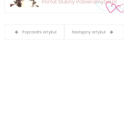
Portal Ślubny PobieramySie.pl
Poprzedni artykuł
Następny artykuł