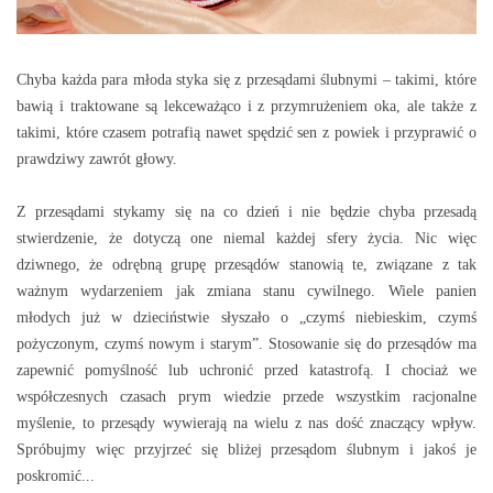
Chyba każda para młoda styka się z przesądami ślubnymi – takimi, które
bawią i traktowane są lekceważąco i z przymrużeniem oka, ale także z
takimi, które czasem potrafią nawet spędzić sen z powiek i przyprawić o
prawdziwy zawrót głowy.
Z przesądami stykamy się na co dzień i nie będzie chyba przesadą
stwierdzenie, że dotyczą one niemal każdej sfery życia. Nic więc
dziwnego, że odrębną grupę przesądów stanowią te, związane z tak
ważnym wydarzeniem jak zmiana stanu cywilnego. Wiele panien
młodych już w dzieciństwie słyszało o „czymś niebieskim, czymś
pożyczonym, czymś nowym i starym”. Stosowanie się do przesądów ma
zapewnić pomyślność lub uchronić przed katastrofą. I chociaż we
współczesnych czasach prym wiedzie przede wszystkim racjonalne
myślenie, to przesądy wywierają na wielu z nas dość znaczący wpływ.
Spróbujmy więc przyjrzeć się bliżej przesądom ślubnym i jakoś je
poskromić...