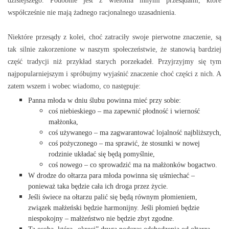
dzisiejszego. Podobnie jest z wieloma innymi przesądami, które
współcześnie nie mają żadnego racjonalnego uzasadnienia.
Niektóre przesądy z kolei, choć zatraciły swoje pierwotne znaczenie, są
tak silnie zakorzenione w naszym społeczeństwie, że stanowią bardziej
część tradycji niż przykład starych porzekadeł. Przyjrzyjmy się tym
najpopularniejszym i spróbujmy wyjaśnić znaczenie choć części z nich. A
zatem wszem i wobec wiadomo, co następuje:
Panna młoda w dniu ślubu powinna mieć przy sobie:
coś niebieskiego – ma zapewnić płodność i wierność
małżonka,
coś używanego – ma zagwarantować lojalność najbliższych,
coś pożyczonego – ma sprawić, że stosunki w nowej
rodzinie układać się będą pomyślnie,
coś nowego – co sprowadzić ma na małżonków bogactwo.
W drodze do ołtarza para młoda powinna się uśmiechać –
ponieważ taka będzie cała ich droga przez życie.
Jeśli świece na ołtarzu palić się będą równym płomieniem,
związek małżeński będzie harmonijny. Jeśli płomień będzie
niespokojny – małżeństwo nie będzie zbyt zgodne.