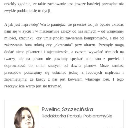
orzekły zgodnie, że takie zachowanie jest jeszcze bardziej przesądne niż
zwykłe poddanie się tradycji.
A jak jest naprawdę? Warto pamiętać, że przecież to, jak będzie układać
nam się w życiu i w małżeństwie zależy od nas samych – od wzajemnej
miłości, szacunku, czy umiejętności zawierania kompromisów, a nie od
zakrywania buta suknią czy „okręcania” przy ołtarzu. Przesądy mogą
dodać nieco pikanterii i tajemniczości, a czasem wywołać uśmiech na
twarzy, ale na pewno nie powinny spędzać nam snu z powiek i
doprowadzać do zmian snutych od dawna planów. Może zamiast
przesądów postarajmy się usłuchać jednej z ludowych mądrości i
zapamiętajmy, że każdy z nas jest kowalem własnego losu. I tego
rzeczywiście warto jest się trzymać.
Ewelina Szczecińska
Redaktorka Portalu PobieramySię