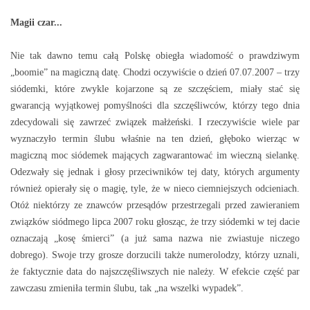
Magii czar...
Nie tak dawno temu całą Polskę obiegła wiadomość o prawdziwym
„boomie” na magiczną datę. Chodzi oczywiście o dzień 07.07.2007 – trzy
siódemki, które zwykle kojarzone są ze szczęściem, miały stać się
gwarancją wyjątkowej pomyślności dla szczęśliwców, którzy tego dnia
zdecydowali się zawrzeć związek małżeński. I rzeczywiście wiele par
wyznaczyło termin ślubu właśnie na ten dzień, głęboko wierząc w
magiczną moc siódemek mających zagwarantować im wieczną sielankę.
Odezwały się jednak i głosy przeciwników tej daty, których argumenty
również opierały się o magię, tyle, że w nieco ciemniejszych odcieniach.
Otóż niektórzy ze znawców przesądów przestrzegali przed zawieraniem
związków siódmego lipca 2007 roku głosząc, że trzy siódemki w tej dacie
oznaczają „kosę śmierci” (a już sama nazwa nie zwiastuje niczego
dobrego). Swoje trzy grosze dorzucili także numerolodzy, którzy uznali,
że faktycznie data do najszczęśliwszych nie należy. W efekcie część par
zawczasu zmieniła termin ślubu, tak „na wszelki wypadek”.