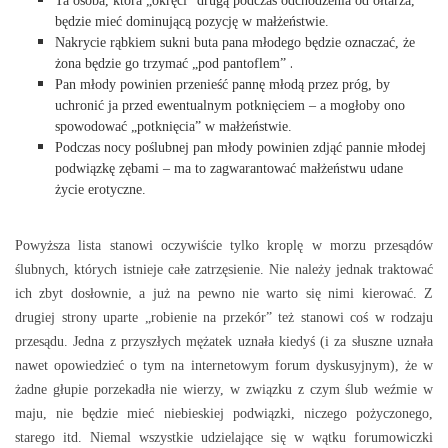
Ta osoba, która „okręci” drugą podczas odchodzenia od ołtarza,
będzie mieć dominującą pozycję w małżeństwie.
Nakrycie rąbkiem sukni buta pana młodego będzie oznaczać, że
.
żona będzie go trzymać „pod pantoflem”
Pan młody powinien przenieść pannę młodą przez próg, by
uchronić ja przed ewentualnym potknięciem – a mogłoby ono
spowodować „potknięcia” w małżeństwie.
Podczas nocy poślubnej pan młody powinien zdjąć pannie młodej
podwiązkę zębami – ma to zagwarantować małżeństwu udane
życie erotyczne.
Powyższa lista stanowi oczywiście tylko kroplę w morzu przesądów
ślubnych, których istnieje całe zatrzęsienie. Nie należy jednak traktować
ich zbyt dosłownie, a już na pewno nie warto się nimi kierować. Z
drugiej strony uparte „robienie na przekór” też stanowi coś w rodzaju
przesądu. Jedna z przyszłych mężatek uznała kiedyś (i za słuszne uznała
nawet opowiedzieć o tym na internetowym forum dyskusyjnym), że w
żadne głupie porzekadła nie wierzy, w związku z czym ślub weźmie w
maju, nie będzie mieć niebieskiej podwiązki, niczego pożyczonego,
starego itd. Niemal wszystkie udzielające się w wątku forumowiczki