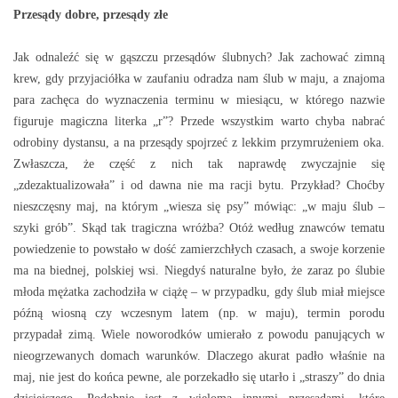
Przesądy dobre, przesądy złe
Jak odnaleźć się w gąszczu przesądów ślubnych? Jak zachować zimną
krew, gdy przyjaciółka w zaufaniu odradza nam ślub w maju, a znajoma
para zachęca do wyznaczenia terminu w miesiącu, w którego nazwie
figuruje magiczna literka „r”? Przede wszystkim warto chyba nabrać
odrobiny dystansu, a na przesądy spojrzeć z lekkim przymrużeniem oka.
Zwłaszcza, że część z nich tak naprawdę zwyczajnie się
„zdezaktualizowała” i od dawna nie ma racji bytu. Przykład? Choćby
nieszczęsny maj, na którym „wiesza się psy” mówiąc: „w maju ślub –
szyki grób”. Skąd tak tragiczna wróżba? Otóż według znawców tematu
powiedzenie to powstało w dość zamierzchłych czasach, a swoje korzenie
ma na biednej, polskiej wsi. Niegdyś naturalne było, że zaraz po ślubie
młoda mężatka zachodziła w ciążę – w przypadku, gdy ślub miał miejsce
późną wiosną czy wczesnym latem (np. w maju), termin porodu
przypadał zimą. Wiele noworodków umierało z powodu panujących w
nieogrzewanych domach warunków. Dlaczego akurat padło właśnie na
maj, nie jest do końca pewne, ale porzekadło się utarło i „straszy” do dnia