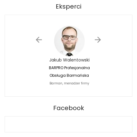
Eksperci
Jakub Walentowski
Jacek Siwko
BARPRO Profesjonalna
Naturalna Fotografi
Obsługa Barmańska
Jacek Siwko Photogr
Barman, menadżer firmy
Fotograf
BARPRO
Facebook