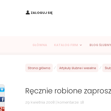
ZALOGUJ SIĘ
GŁÓWNA
KATALOG FIRM
BLOG ŚLUBN
Strona główna
/
Artykuły ślubne i weselne
/
Ślub
Ręcznie robione zaprosze
29 kwietnia 2008 | komentarze: 18