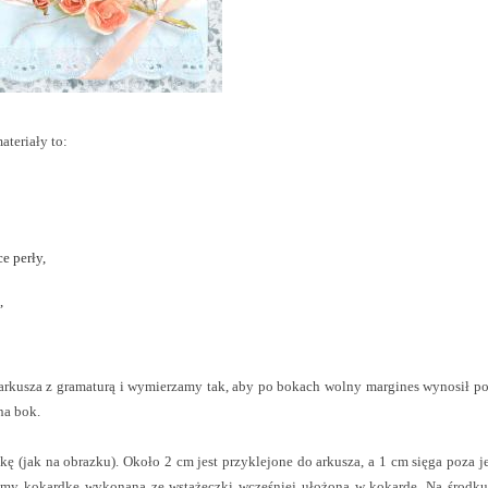
ateriały to:
e perły,
,
 arkusza z gramaturą i wymierzamy tak, aby po bokach wolny margines wynosił p
na bok.
kę (jak na obrazku). Około
2 cm
jest przyklejone do arkusza, a
1 cm
sięga poza j
ejamy kokardkę wykonaną ze wstążeczki wcześniej ułożoną w kokardę. Na środku