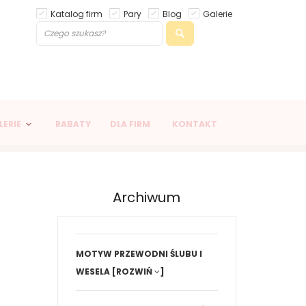
Katalog firm
Pary
Blog
Galerie
LERIE
RABATY
DLA FIRM
KONTAKT
Archiwum
MOTYW PRZEWODNI ŚLUBU I
WESELA
[ROZWIŃ
]