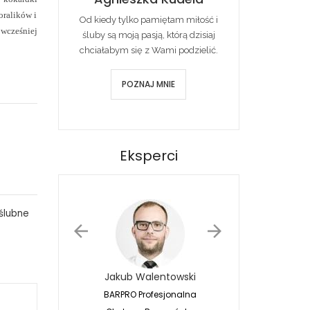
oralików i
Od kiedy tylko pamiętam miłość i
 wcześniej
śluby są moją pasją, którą dzisiaj
chciałabym się z Wami podzielić.
POZNAJ MNIE
Eksperci
ślubne
Jakub Walentowski
Jacek Siwko
BARPRO Profesjonalna
Naturalna Fotografia