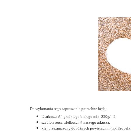
Do wykonania tego zaproszenia potrzebne będą:
½ arkusza A4 gładkiego białego min. 250g/m2,
szablon serca wielkości ¼ naszego arkusza,
klej przeznaczony do różnych powierzchni (np. Kropelka