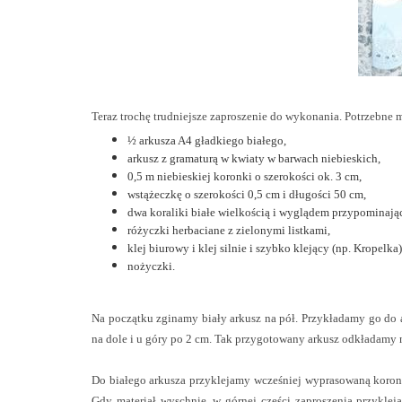
Teraz trochę trudniejsze zaproszenie do wykonania. Potrzebne m
½ arkusza A4 gładkiego białego,
arkusz z gramaturą w kwiaty w barwach niebieskich,
0,5 m
niebieskiej koronki o szerokości ok.
3 cm
,
wstążeczkę o szerokości
0,5 cm
i długości
50 cm
,
dwa koraliki białe wielkością i wyglądem przypominając
różyczki herbaciane z zielonymi listkami,
klej biurowy i klej silnie i szybko klejący (np. Kropelka)
nożyczki.
Na początku zginamy biały arkusz na pół. Przykładamy go do
na dole i u góry po
2 cm
. Tak przygotowany arkusz odkładamy 
Do białego arkusza przyklejamy wcześniej wyprasowaną koron
Gdy materiał wyschnie, w górnej części zaproszenia przykl