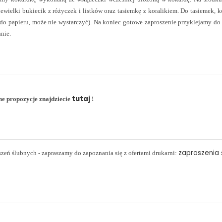
wielki bukiecik z różyczek i listków oraz tasiemkę z koralikiem. Do tasiemek, k
do papieru, może nie wystarczyć). Na koniec gotowe zaproszenie przyklejamy do
nie.
tutaj
ne propozycje znajdziecie
!
zaproszenia 
szeń ślubnych - zapraszamy do zapoznania się z ofertami drukarni: