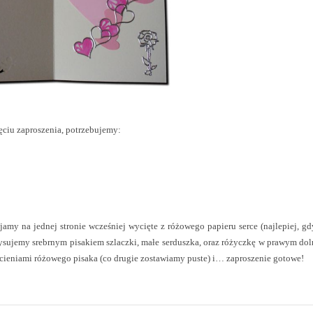
ciu zaproszenia, potrzebujemy:
amy na jednej stronie wcześniej wycięte z różowego papieru serce (najlepiej, gd
ysujemy srebrnym pisakiem szlaczki, małe serduszka, oraz różyczkę w prawym do
cieniami różowego pisaka (co drugie zostawiamy puste) i… zaproszenie gotowe!