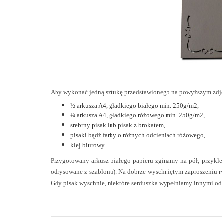
Aby wykonać jedną sztukę przedstawionego na powyższym zdję
½ arkusza A4, gładkiego białego min. 250g/m2,
¼ arkusza A4, gładkiego różowego min. 250g/m2,
srebrny pisak lub pisak z brokatem,
pisaki bądź farby o różnych odcieniach różowego,
klej biurowy.
Przygotowany arkusz białego papieru zginamy na pół, przyklej
odrysowane z szablonu). Na dobrze wyschniętym zaproszeniu r
Gdy pisak wyschnie, niektóre serduszka wypełniamy innymi od