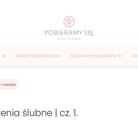
Y
ŚLUBNY ORGANIZER
ŚLUBNA STRONA WWW
GA
 i wesele
nia ślubne | cz. 1.