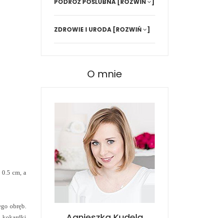
PODRÓŻ POŚLUBNA
[ROZWIŃ
]
ZDROWIE I URODA
[ROZWIŃ
]
O mnie
o
0.5 cm
, a
ego obręb.
Agnieszka Kudela
 kokardki