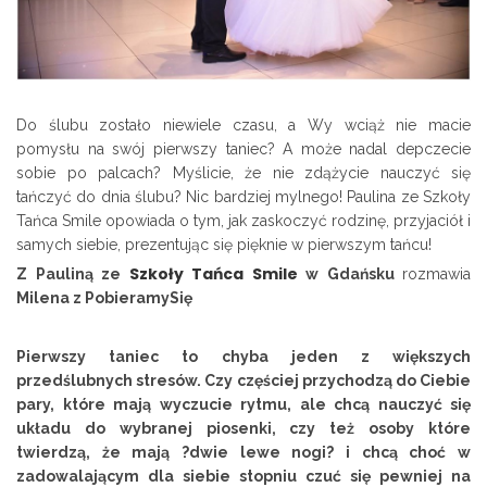
Do ślubu zostało niewiele czasu, a Wy wciąż nie macie
pomysłu na swój pierwszy taniec? A może nadal depczecie
sobie po palcach? Myślicie, że nie zdążycie nauczyć się
tańczyć do dnia ślubu? Nic bardziej mylnego! Paulina ze Szkoły
Tańca Smile opowiada o tym, jak zaskoczyć rodzinę, przyjaciół i
samych siebie, prezentując się pięknie w pierwszym tańcu!
Szkoły Tańca Smile
Z Pauliną ze
w Gdańsku
rozmawia
Milena z PobieramySię
Pierwszy taniec to chyba jeden z większych
przedślubnych stresów. Czy częściej przychodzą do Ciebie
pary, które mają wyczucie rytmu, ale chcą nauczyć się
układu do wybranej piosenki, czy też osoby które
twierdzą, że mają ?dwie lewe nogi? i chcą choć w
zadowalającym dla siebie stopniu czuć się pewniej na