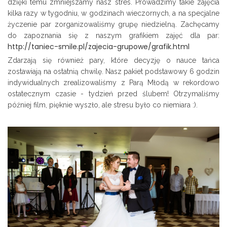
dzięki temu zmniejszamy nasz stres. Prowadzimy takie zajęcia
kilka razy w tygodniu, w godzinach wieczornych, a na specjalne
życzenie par zorganizowaliśmy grupę niedzielną. Zachęcamy
do zapoznania się z naszym grafikiem zajęć dla par:
http://taniec-smile.pl/zajecia-grupowe/grafik.html
Zdarzają się również pary, które decyzję o nauce tańca
zostawiają na ostatnią chwilę. Nasz pakiet podstawowy 6 godzin
indywidualnych zrealizowaliśmy z Parą Młodą w rekordowo
ostatecznym czasie - tydzień przed ślubem! Otrzymaliśmy
później film, pięknie wyszło, ale stresu było co niemiara :).