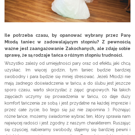
Ile potrzeba czasu, by opanować wybrany przez Parę
Młodą taniec w zadowalającym stopniu? Z pewnością
ważne jest zaangażowanie Zakochanych, ale zdaję sobie
sprawę, że są rodzaje tańca o różnym stopniu trudności.
Wszystko zależy od umiejętności pary oraz od efektu, jaki chcą
uzyskać. Im więcej godzin, tym taniec będzie bardziej
swobodny i para będzie się mniej stresować. Jeżeli Młodzi nie
mają żadnego doświadczenia w tańcu, a do ślubu jest jeszcze
sporo czasu, warto skorzystać z zajęć grupowych. Na takich
zajęciach uczymy się prowadzenia w tańcu, co daje duży
komfort tańczenia ze sobą i jest przydatne na każdej imprezie i
przez całe życie, bo tego się już nie zapomina :). Poznając
różne tańce, możemy świadomie wybrać ten, który sprawia nam
najwięcej radości i jest zgodny z naszym charakterem. Ruszając
się częściej, nabieramy swobody, stajemy się bardziej pewni i