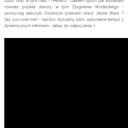
loud? oraz w tym roku - ?Perfect?. Całkiem sporo par wybierało
również polskie utwory, w tym Zbigniewa Wodeckiego -
zazwyczaj walczyki. Osobiście polecam utwór Jessie Ware: ?
Say you love me? - bardzo słyszalny rytm, optymalne tempo z
dynamicznym refrenem - łatwy do zatańczenia :).