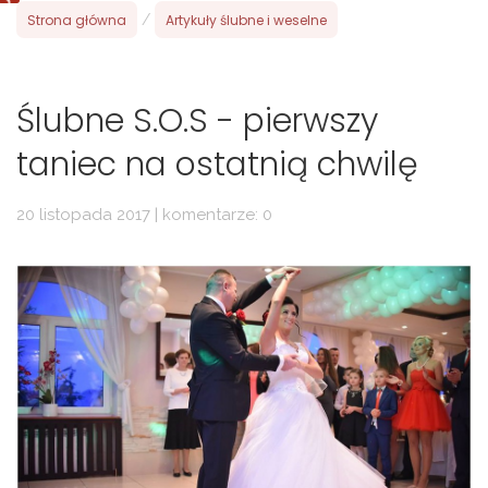
Strona główna
/
Artykuły ślubne i weselne
Ślubne S.O.S - pierwszy
taniec na ostatnią chwilę
20 listopada 2017 | komentarze: 0