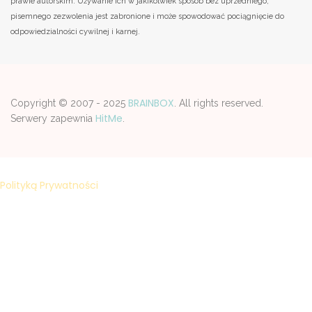
prawie autorskim. Używanie ich w jakikolwiek sposób bez uprzedniego,
pisemnego zezwolenia jest zabronione i może spowodować pociągnięcie do
odpowiedzialności cywilnej i karnej.
BRAINBOX
Copyright © 2007 - 2025
. All rights reserved.
HitMe
Serwery zapewnia
.
Strona korzysta z plików cookies w celu realizacji usług zgodnie z
Polityką Prywatności
. Możesz samodzelnie wybrać warunki
przechowywania lub dostępu do plików cookies w Twojej
przeglądarce.
ZAMKNIJ I NIE POKAZUJ PONOWNIE