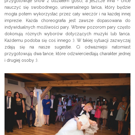
przygotowuje show z udziałem gości, a jeszcze inna - chce
nauczyć się swobodnego, uniwersalnego tańca, który będzie
mogła potem wykorzystać przez cały wieczór i na każdej innej
imprezie. Każda choreografia jest zawsze dopasowana do
indywidualnych możliwości pary. Wbrew pozorom pary często
dokonują różnych wyborów dotyczących muzyki lub tańca.
Każdemu podoba się coś innego :). W takiej sytuacji zazwyczaj
zdają się na nasze sugestie. Ci odważniejsi natomiast
przygotowują dwa tańce, które odzwierciedlają charakter jednej
i drugiej osoby :).