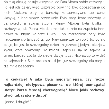
Na taką okazję pasuje wszystko, co Para Młoda sobie zażyczy :).
To jest ich dzień, więc wszystko powinno być dopasowane do
nich. Niektóre pary są bardziej konserwatywne lub cenią
klasykę, a inne wręcz przeciwnie. Były pary, które tańczyły w
trampkach, a suknia ślubna Panny Młodej była krótka i
rozłożysta, lub Panna Młoda zmieniała suknię na zupełnie inną,
nawet w innym kolorze i kroju, bo marzeniem pary było
nauczenie się tańczyć tango! Najważniejsze to robić to, co się
czuje, bo jest to szczególny dzień i najczęściej jedyna okazja w
życiu, która powoduje, że młodzi zapisują się na zajęcia. A
taniec bardzo zbliża do siebie dwoje ludzi. Naprawdę to widać
na zajęciach :). Sam proces nauki jest już szczególny dla pary, a
dla mnie bezcenny.
To ciekawe! A jaka by
ł
a najdziwniejsza, czy raczej
najbardziej nietypowa piosenka, do kt
ó
rej pomaga
ł
a
ś
u
ł
o
ż
y
ć
Parze M
ł
odej choreografi
ę
? Mo
ż
e jaki
ś
rockowy
utw
ó
r lub szalone disco?
I jedno, i drugie! :)