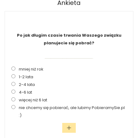
Ankieta
Po jak długim czasie trwania Waszego związku
planujecie się pobrać?
mniej niż rok
1-2 lata
2-4 lata
4-6 lat
więcej niż 6 lat
nie chcemy się pobierać, ale lubimy PobieramySie.pl
:)