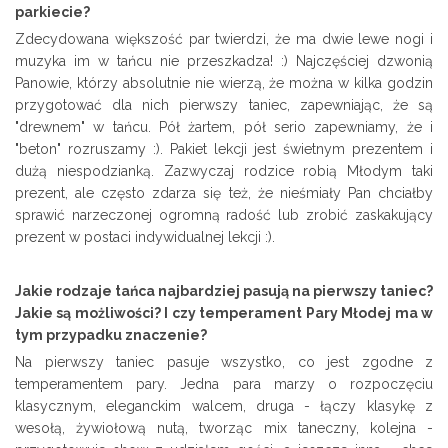
parkiecie?
Zdecydowana większość par twierdzi, że ma dwie lewe nogi i
muzyka im w tańcu nie przeszkadza! :) Najczęściej dzwonią
Panowie, którzy absolutnie nie wierzą, że można w kilka godzin
przygotować dla nich pierwszy taniec, zapewniając, że są
"drewnem" w tańcu. Pół żartem, pół serio zapewniamy, że i
"beton" rozruszamy :). Pakiet lekcji jest świetnym prezentem i
dużą niespodzianką. Zazwyczaj rodzice robią Młodym taki
prezent, ale często zdarza się też, że nieśmiały Pan chciałby
sprawić narzeczonej ogromną radość lub zrobić zaskakujący
prezent w postaci indywidualnej lekcji :).
Jakie rodzaje tańca najbardziej pasują na pierwszy taniec?
Jakie są możliwości? I czy temperament Pary Młodej ma w
tym przypadku znaczenie?
Na pierwszy taniec pasuje wszystko, co jest zgodne z
temperamentem pary. Jedna para marzy o rozpoczęciu
klasycznym, eleganckim walcem, druga - łączy klasykę z
wesołą, żywiołową nutą, tworząc mix taneczny, kolejna -