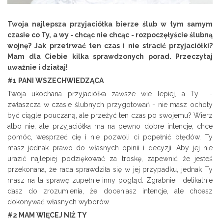
Twoja najlepsza przyjaciółka bierze ślub w tym samym
czasie co Ty, a wy - chcąc nie chcąc - rozpoczęłyście ślubną
wojnę? Jak przetrwać ten czas i nie stracić przyjaciółki?
Mam dla Ciebie kilka sprawdzonych porad. Przeczytaj
uważnie i działaj!
#1 PANI WSZECHWIEDZĄCA
Twoja ukochana przyjaciółka zawsze wie lepiej, a Ty -
zwłaszcza w czasie ślubnych przygotowań - nie masz ochoty
być ciągle pouczaną, ale przeżyć ten czas po swojemu? Wierz
albo nie, ale przyjaciółka ma na pewno dobre intencje, chce
pomóc, wesprzeć cię i nie pozwoli ci popełnić błędów. Ty
masz jednak prawo do własnych opinii i decyzji. Aby jej nie
urazić najlepiej podziękować za troskę, zapewnić że jesteś
przekonana, że rada sprawdziła się w jej przypadku, jednak Ty
masz na ta sprawę zupełnie inny pogląd. Zgrabnie i delikatnie
dasz do zrozumienia, że doceniasz intencje, ale chcesz
dokonywać własnych wyborów.
#2 MAM WIĘCEJ NIŻ TY