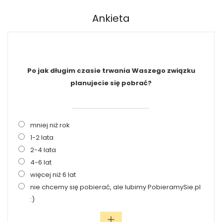
Ankieta
Po jak długim czasie trwania Waszego związku
planujecie się pobrać?
mniej niż rok
1-2 lata
2-4 lata
4-6 lat
więcej niż 6 lat
nie chcemy się pobierać, ale lubimy PobieramySie.pl
:)