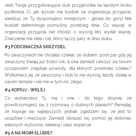
Jeśli Twoja przygotowująca ślub przyjaciółka na każdym kroku
podkreśla Ci, jak wysoki ma budżet na organizację przyjęcia,
wiedząc że Ty dysponujesz mniejszym - głowa do góry! Nie
budżet determinuje pomyślny przebieg dnia. Co więcej: w
organizacji przyjęcia nie chodzi o wyścig kto wydał więcej.
Znaczenie ma idea i cel, który łączy pary w dniu ślubu.
#3 PODCINACZKA SKRZYDEŁ
Po zaręczynach nie chciałaś czekać ze ślubem, podczas gdy jej
zaręczyny trwają już trzeci rok, a ona zamiast cieszyć się twoim
szczęściem znajduje powody, dla których powinnaś czekać?
Wytłumacz jej, że zaręczyny i ślub to nie wyścig, każdy działa w
swoim tempie i nie ma w tym nic złego.
#4 KOPIUJ - WKLEJ
Co wybierzesz Ty, ma i ona - do tego stopnia, że
powstrzymujesz się z rozmową o ślubnych planach? Pamiętaj,
że kopiuje się najlepszych, jednak zgadzam się, że jest to
uciążliwe i męczące. Zamiast obrażać się, pomóż jej dokonać
własnych wyborów, nakieruj i okaż wsparcie.
#5 A NA MOIM ŚLUBIE?