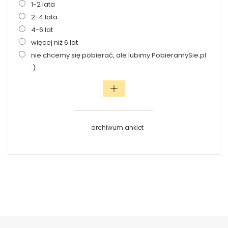
1-2 lata
2-4 lata
4-6 lat
więcej niż 6 lat
nie chcemy się pobierać, ale lubimy PobieramySie.pl
:)
archiwum ankiet