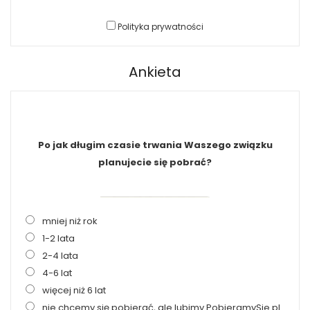
Polityka prywatności
Ankieta
Po jak długim czasie trwania Waszego związku
planujecie się pobrać?
mniej niż rok
1-2 lata
2-4 lata
4-6 lat
więcej niż 6 lat
nie chcemy się pobierać, ale lubimy PobieramySie.pl