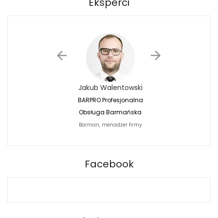
Eksperci
Jakub Walentowski
Jacek Siwko
BARPRO Profesjonalna
Naturalna Fotografi
Obsługa Barmańska
Jacek Siwko Photogr
Barman, menadżer firmy
Fotograf
BARPRO
Facebook