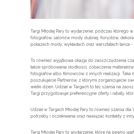
Targi Młodej Pary to wydarzenie, podczas którego 
fotografów, salonów mody ślubnej, florystów, dekor
pokazach mody, wykładach oraz warsztatach tańca - u
To również wyjątkowa okazja do zaoszczędzenia cza
także spróbowania słodkości, zobaczenia materiałów,
fotografów albo filmowców z innych realizacji. Tak
poszukujecie Partnerów, z którymi zorganizujecie swó
wielki dzień. Udział w Targach to też szansa na za
Targi przygotowuje preferencyjne oferty i rabaty, kt
Udział w Targach Młodej Pary to również szansa dl
potrzeby i oczekiwania oraz nawiązać kontakty z inn
Targi Młodej Pary to wydarzenie, które na pewno war