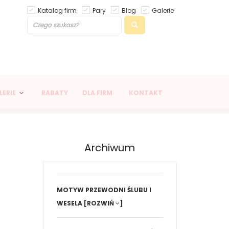
Katalog firm
Pary
Blog
Galerie
LERIE
RABATY
DLA FIRM
KONTAKT
Archiwum
MOTYW PRZEWODNI ŚLUBU I
WESELA
[ROZWIŃ
]