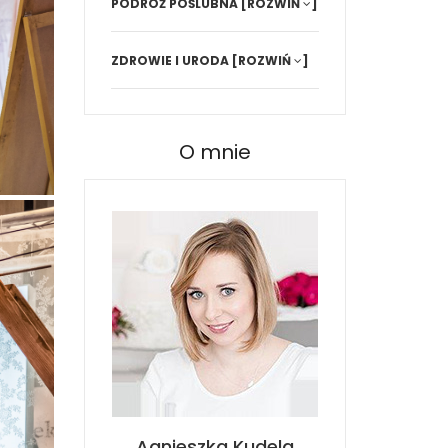
PODRÓŻ POŚLUBNA
[ROZWIŃ
]
ZDROWIE I URODA
[ROZWIŃ
]
O mnie
Agnieszka Kudela