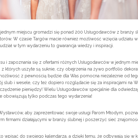
w jednym miejscu gromadzi się ponad 200 Usługodawców z branży śl
atorów. W czasie Targów macie również możliwość wzięcia udziału w
dział w tym wydarzeniu to gwarancja wiedzy i inspiracji.
su i zapoznania się z ofertami różnych Usługodawców w jednym mie
 z których uszyte są suknie, czy obejrzenia na żywo portfolio dekora
a możliwość z pewnością będzie dla Was pomocna niezależnie od teg
j ślub i wesele, czy też dopiero rozglądacie się za inspiracjami na 
oszczędzenie pieniędzy! Wielu Usługodawców specjalnie dla odwiedz
óre obowiązują tylko podczas tego wydarzenia!
a Wystawców, aby zaprezentować swoje usługi Parom Młodym, pozna
ym firmami działającymi w branży ślubnej i poszerzyć sieć znajomośc
to wpisać do swojego kalendarza, a dzięki temu, że odbywają się w k