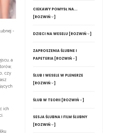
CIEKAWY POMYSŁ NA...
[ROZWIŃ
]
ubnej -
DZIECI NA WESELU
[ROZWIŃ
]
ZAPROSZENIA ŚLUBNE I
PAPETERIA
[ROZWIŃ
]
jscu, a
torów,
o, czy
ŚLUB I WESELE W PLENERZE
Wasz
[ROZWIŃ
]
ających
ŚLUB W TEORII
[ROZWIŃ
]
ć ich
i.
SESJA ŚLUBNA I FILM ŚLUBNY
[ROZWIŃ
]
ilku