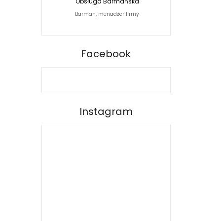
Obsługa Barmańska
Jacek Siwko Photogra
Barman, menadżer firmy
Fotograf
BARPRO
Facebook
Instagram