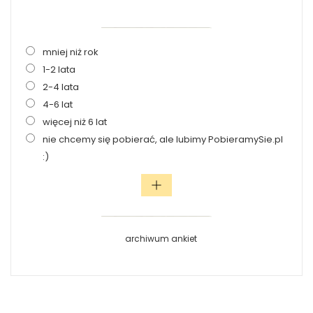
mniej niż rok
1-2 lata
2-4 lata
4-6 lat
więcej niż 6 lat
nie chcemy się pobierać, ale lubimy PobieramySie.pl
:)
archiwum ankiet