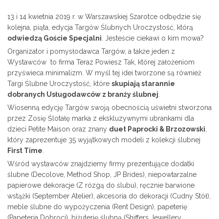
13 i 14 kwietnia 2019 r. w Warszawskiej Szarotce odbędzie się
kolejna, piąta, edycja Targów Ślubnych Uroczystość, którą
odwiedzą Goście Specjalni
. Jesteście ciekawi o kim mowa?
Organizator i pomysłodawca Targów, a także jeden z
Wystawców to firma Teraz Powiesz Tak, której założeniom
przyświeca minimalizm. W myśl tej idei tworzone są również
Targi Ślubne Uroczystość, które
skupiają starannie
dobranych Usługodawców z branży ślubnej
.
Wiosenną edycję Targów swoją obecnością uświetni stworzona
przez Zosię Ślotałę marka z ekskluzywnymi ubrankami dla
dzieci Petite Maison oraz znany
duet Paprocki & Brzozowski
,
który zaprezentuje 35 wyjątkowych modeli z kolekcji ślubnej
First Time
.
Wśród wystawców znajdziemy firmy prezentujące dodatki
ślubne (Decolove, Method Shop, JP Brides), niepowtarzalne
papierowe dekoracje (Z rózgą do ślubu), ręcznie barwione
wstążki (September Atelier), akcesoria do dekoracji (Cudny Stół),
meble ślubne do wypożyczenia (Rent Design), papeterię
(Papeteria Dobroci), biżuterię ślubną (Shiffers Jewellery,