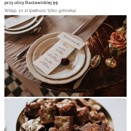
przy ulicy Racławickiej 99
.
Wstęp: 10 zł (płatność tylko gotówką)