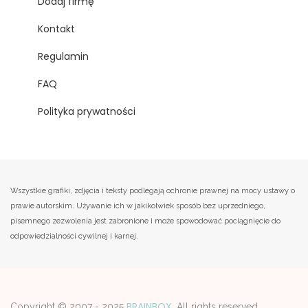
Dodaj firmę
Kontakt
Regulamin
FAQ
Polityka prywatności
Wszystkie grafiki, zdjęcia i teksty podlegają ochronie prawnej na mocy ustawy o
prawie autorskim. Używanie ich w jakikolwiek sposób bez uprzedniego,
pisemnego zezwolenia jest zabronione i może spowodować pociągnięcie do
odpowiedzialności cywilnej i karnej.
BRAINBOX
Copyright © 2007 - 2025
. All rights reserved.