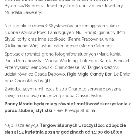
Bytomski/Bytomska Jewellery, I do ślubu, Zolline Jewellery,
Mundaka Jewelery).
Nie zabraknie również Wystawców prezentujących suknie
ślubne (Warsaw Poet, Lana Nguyen, Nuli Bride), garinutry (Pitti
Style), torty oraz inne słodkości (Panna Pracownia), wina
(Odkupienie Win), usługi cateringowe (Melon Catering).
Spotkacie również grono fotografów ślubnych (Maria Kania,
Paula Romanowska, Moose Wedding, Poli Foto, Kamila Bannach,
Przemysław Iwandowski, Charlottesse. W Targach wezmą
Figle Migle Candy Bar
udział również Osada Dębowo,
, Le Brate
oraz Chocotales by 3D.
Zwiedzającym umili czas bistro Charlotte serwując pyszną
kawę, a o oprawę muzyczną zadba Classic Sisters.
Panny Młode będą miały również możliwość skorzystania z
porad ślubnej stylistki
- Biel Kreacja Ślub.na.
Najbliższa edycja
Targów Ślubnych Uroczystość odbędzie
się 13 i 14 kwietnia 2019 w godzinach od 11:00 do 18:00