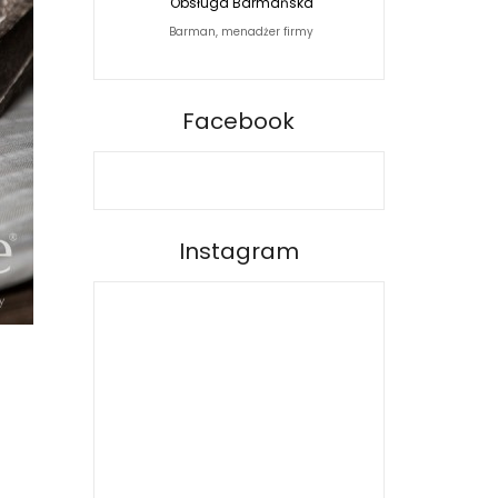
Obsługa Barmańska
Jacek Siwko Photogra
Barman, menadżer firmy
Fotograf
BARPRO
Facebook
Instagram