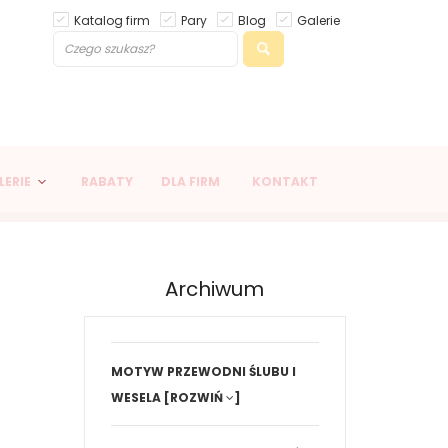
Katalog firm
Pary
Blog
Galerie
LERIE
RABATY
DLA FIRM
KONTAKT
Archiwum
MOTYW PRZEWODNI ŚLUBU I
WESELA
[ROZWIŃ
]