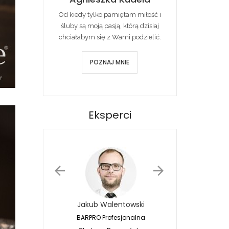
Od kiedy tylko pamiętam miłość i
śluby są moją pasją, którą dzisiaj
chciałabym się z Wami podzielić.
POZNAJ MNIE
Eksperci
Jakub Walentowski
Jacek Siwko
BARPRO Profesjonalna
Naturalna Fotografia