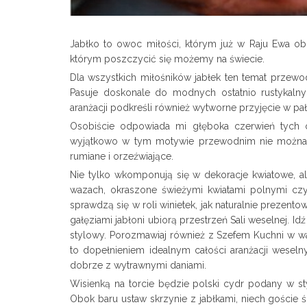
Jabłko to owoc miłości, którym już w Raju Ewa ob
którym poszczycić się możemy na świecie.
Dla wszystkich miłośników jabłek ten temat przewod
Pasuje doskonale do modnych ostatnio rustykaln
aranżacji podkreśli również wytworne przyjęcie w pa
Osobiście odpowiada mi głęboka czerwień tych 
wyjątkowo w tym motywie przewodnim nie można pr
rumiane i orzeźwiające.
Nie tylko wkomponują się w dekoracje kwiatowe, 
wazach, okraszone świeżymi kwiatami polnymi czy
sprawdzą się w roli winietek, jak naturalnie prezent
gałęziami jabłoni ubiorą przestrzeń Sali weselnej. Idź
stylowy. Porozmawiaj również z Szefem Kuchni w wa
to dopełnieniem idealnym całości aranżacji wesel
dobrze z wytrawnymi daniami.
Wisienką na torcie będzie polski cydr podany w st
Obok baru ustaw skrzynie z jabłkami, niech goście ś