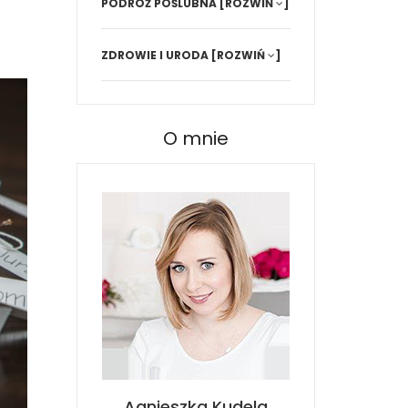
PODRÓŻ POŚLUBNA
[ROZWIŃ
]
ZDROWIE I URODA
[ROZWIŃ
]
O mnie
Agnieszka Kudela