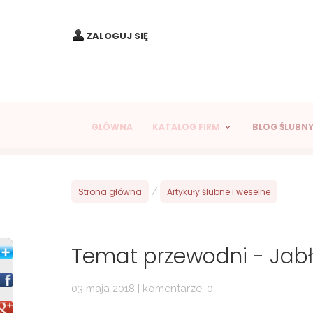
ZALOGUJ SIĘ
GŁÓWNA
KATALOG FIRM
BLOG ŚLUBN
Strona główna
/
Artykuły ślubne i weselne
Temat przewodni - Jab
03 maja 2018 | komentarze: 0