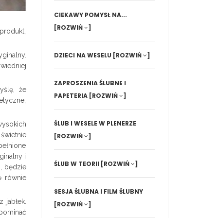
CIEKAWY POMYSŁ NA...
[ROZWIŃ
]
produkt,
ginalny.
DZIECI NA WESELU
[ROZWIŃ
]
wiedniej
ZAPROSZENIA ŚLUBNE I
yślę, że
PAPETERIA
[ROZWIŃ
]
etyczne,
ŚLUB I WESELE W PLENERZE
wysokich
świetnie
[ROZWIŃ
]
upełnione
ginalny i
ŚLUB W TEORII
[ROZWIŃ
]
, będzie
ę równie
SESJA ŚLUBNA I FILM ŚLUBNY
 jabłek.
[ROZWIŃ
]
spominać