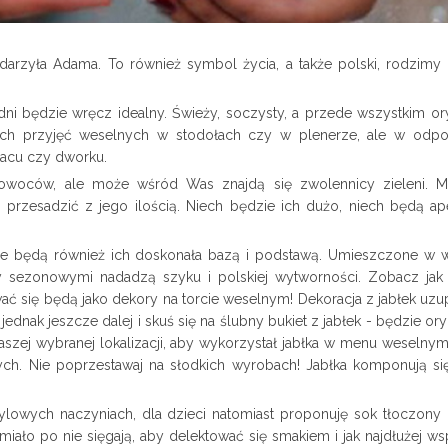
darzyła Adama. To również symbol życia, a także polski, rodzimy 
ni będzie wręcz idealny. Świeży, soczysty, a przede wszystkim ory
ych przyjęć weselnych w stodołach czy w plenerze, ale w odpo
łacu czy dworku.
owoców, ale może wśród Was znajdą się zwolennicy zieleni. M
zesadzić z jego ilością. Niech będzie ich dużo, niech będą ap
ale będą również ich doskonała bazą i podstawą. Umieszczone w 
 sezonowymi nadadzą szyku i polskiej wytworności. Zobacz jak 
ować się będą jako dekory na torcie weselnym! Dekoracja z jabłek uz
 jednak jeszcze dalej i skuś się na ślubny bukiet z jabłek - będzie ory
szej wybranej lokalizacji, aby wykorzystał jabłka w menu weselnym
nych. Nie poprzestawaj na słodkich wyrobach! Jabłka komponują si
ylowych naczyniach, dla dzieci natomiast proponuję sok tłoczony z
miało po nie sięgają, aby delektować się smakiem i jak najdłużej w