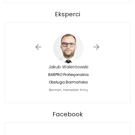
Eksperci
Jakub Walentowski
Jacek Siwko
BARPRO Profesjonalna
Naturalna Fotografi
Obsługa Barmańska
Jacek Siwko Photogr
Barman, menadżer firmy
Fotograf
BARPRO
Facebook