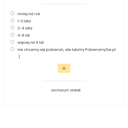
mniej niż rok
1-2 lata
2-4 lata
4-6 lat
więcej niż 6 lat
nie chcemy się pobierać, ale lubimy PobieramySie.pl
:)
archiwum ankiet