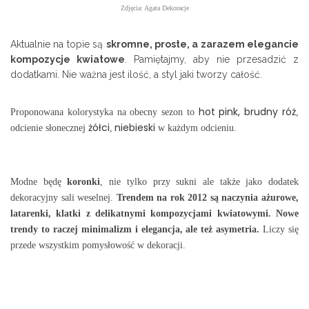
Zdjęcia: Agata Dekoracje
Aktualnie na topie są
skromne, proste, a zarazem elegancie
kompozycje kwiatowe
. Pamiętajmy, aby nie przesadzić z
dodatkami. Nie ważna jest ilość, a styl jaki tworzy całość.
hot pink, brudny róż
Proponowana kolorystyka na obecny sezon to
,
żółci
niebieski
odcienie słonecznej
,
w każdym odcieniu.
Modne będę
koronki
, nie tylko przy sukni ale także jako dodatek
dekoracyjny sali weselnej.
Trendem na rok 2012 są naczynia ażurowe,
latarenki, klatki z delikatnymi kompozycjami kwiatowymi. Nowe
trendy to
raczej minimalizm i elegancja, ale też asymetria
.
Liczy się
przede wszystkim pomysłowość w dekoracji.