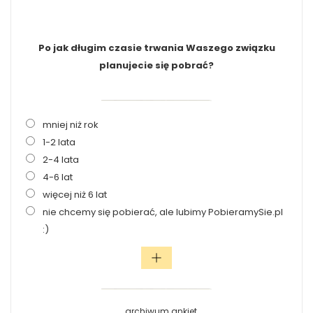
Po jak długim czasie trwania Waszego związku
planujecie się pobrać?
mniej niż rok
1-2 lata
2-4 lata
4-6 lat
więcej niż 6 lat
nie chcemy się pobierać, ale lubimy PobieramySie.pl
:)
archiwum ankiet