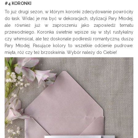
#4 KORONKI
To już drugi sezon, w którym koronki zdecydowanie powróciły
do łask. Widać je ma być w dekoracjach, stylizacji Pary Młodej,
ale również już w zaproszeniu jako zapowiedź tematu
przewodniego. Koronka świetnie wpisze się w styl rustykalny
czy whimsical, ale też doskonale podkreśli romantyczną duszę
Pary Młodej. Pasujące kolory to wszelkie odcienie pudrowe:
mięta, róż czy też brzoskwinia. Wybór należy do Ciebie!