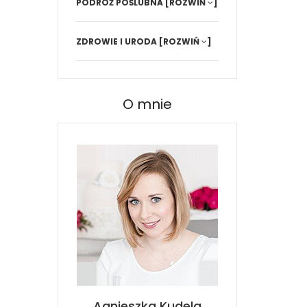
PODRÓŻ POŚLUBNA
[ROZWIŃ
]
ZDROWIE I URODA
[ROZWIŃ
]
O mnie
Agnieszka Kudela