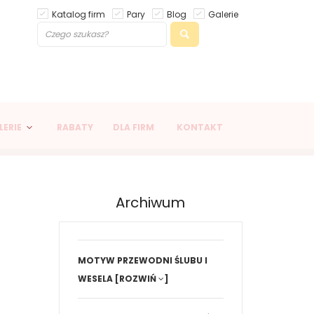
Katalog firm
Pary
Blog
Galerie
LERIE
RABATY
DLA FIRM
KONTAKT
Archiwum
MOTYW PRZEWODNI ŚLUBU I
WESELA
[ROZWIŃ
]