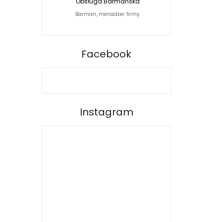
Obsługa Barmańska
Jacek Siwko Photogra
Barman, menadżer firmy
Fotograf
BARPRO
Facebook
Instagram