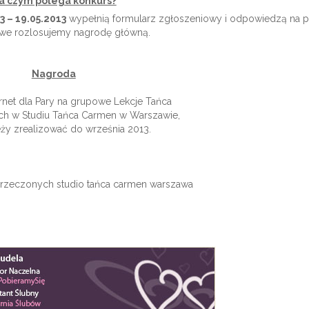
a czym polega konkurs?
3 – 19.05.2013
wypełnią
formularz zgłoszeniowy
i odpowiedzą na p
we rozlosujemy nagrodę główną.
Nagroda
rnet dla Pary na grupowe Lekcje Tańca
ch w Studiu Tańca Carmen w Warszawie,
eży zrealizować do września 2013.