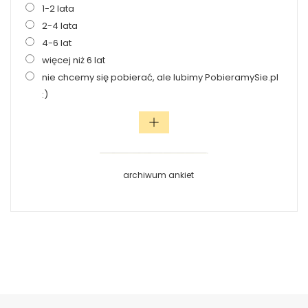
1-2 lata
2-4 lata
4-6 lat
więcej niż 6 lat
nie chcemy się pobierać, ale lubimy PobieramySie.pl
:)
archiwum ankiet