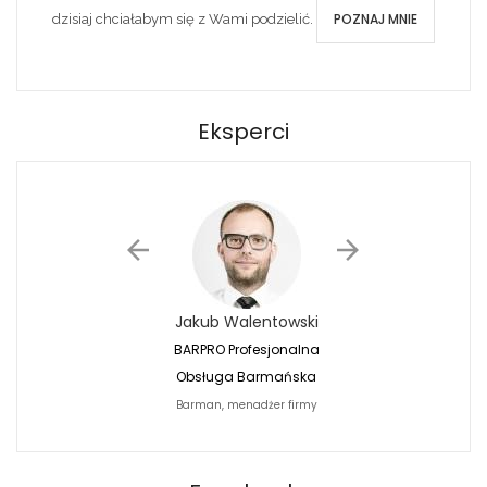
POZNAJ MNIE
dzisiaj chciałabym się z Wami podzielić.
Eksperci
Jakub Walentowski
Jacek Siwko
BARPRO Profesjonalna
Naturalna Fotografi
Obsługa Barmańska
Jacek Siwko Photogr
Barman, menadżer firmy
Fotograf
BARPRO