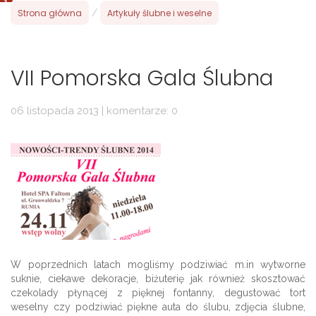
Strona główna
/
Artykuły ślubne i weselne
VII Pomorska Gala Ślubna
06 listopada 2013 | komentarze: 0
W poprzednich latach mogliśmy podziwiać m.in wytworne
suknie, ciekawe dekoracje, biżuterię jak również skosztować
czekolady płynącej z pięknej fontanny, degustować tort
weselny czy podziwiać piękne auta do ślubu, zdjęcia ślubne,