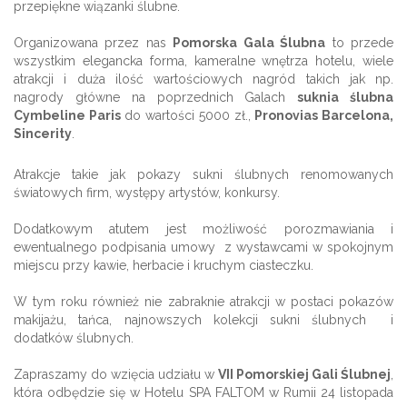
przepiękne wiązanki ślubne.
Organizowana przez nas
Pomorska Gala Ślubna
to przede
wszystkim elegancka forma, kameralne wnętrza hotelu, wiele
atrakcji i duża ilość wartościowych nagród takich jak np.
nagrody główne na poprzednich Galach
suknia ślubna
Cymbeline Paris
do wartości 5000 zł.,
Pronovias Barcelona,
Sincerity
.
Atrakcje takie jak pokazy sukni ślubnych renomowanych
światowych firm, występy artystów, konkursy.
Dodatkowym atutem jest możliwość porozmawiania i
ewentualnego podpisania umowy z wystawcami w spokojnym
miejscu przy kawie, herbacie i kruchym ciasteczku.
W tym roku również nie zabraknie atrakcji w postaci pokazów
makijażu, tańca, najnowszych kolekcji sukni ślubnych i
dodatków ślubnych.
Zapraszamy do wzięcia udziału w
VII Pomorskiej Gali Ślubnej
,
która odbędzie się w Hotelu SPA FALTOM w Rumii 24 listopada