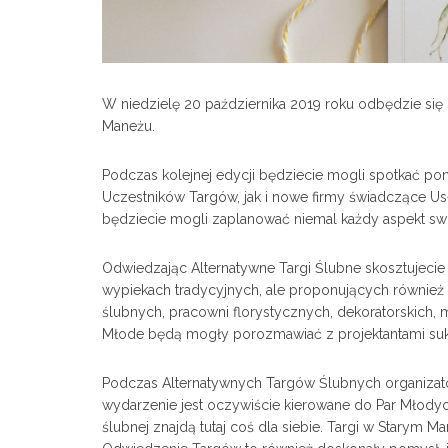
W niedzielę 20 października 2019 roku odbędzie si
Maneżu.
Podczas kolejnej edycji będziecie mogli spotkać p
Uczestników Targów, jak i nowe firmy świadczące Usłu
będziecie mogli zaplanować niemal każdy aspekt swo
Odwiedzając Alternatywne Targi Ślubne skosztujecie p
wypiekach tradycyjnych, ale proponujących również 
ślubnych, pracowni florystycznych, dekoratorskich, 
Młode będą mogły porozmawiać z projektantami sukie
Podczas Alternatywnych Targów Ślubnych organizato
wydarzenie jest oczywiście kierowane do Par Młodych,
ślubnej znajdą tutaj coś dla siebie. Targi w Starym 