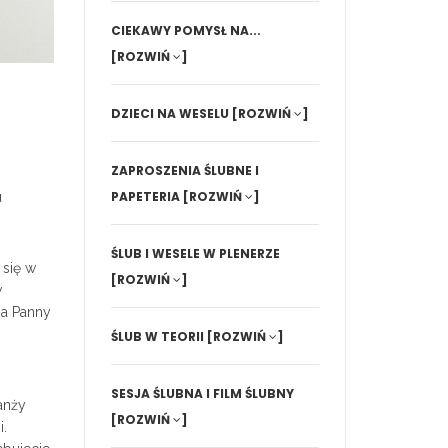
CIEKAWY POMYSŁ NA...
[ROZWIŃ
]
DZIECI NA WESELU
[ROZWIŃ
]
ZAPROSZENIA ŚLUBNE I
PAPETERIA
[ROZWIŃ
]
u
ŚLUB I WESELE W PLENERZE
 się w
[ROZWIŃ
]
w
 a Panny
ŚLUB W TEORII
[ROZWIŃ
]
SESJA ŚLUBNA I FILM ŚLUBNY
anży
[ROZWIŃ
]
i.