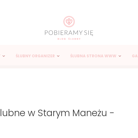
Y
ŚLUBNY ORGANIZER
ŚLUBNA STRONA WWW
GA
 Ślubne w Starym Maneżu -