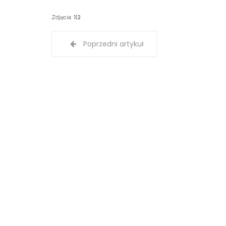
1
2
Zdjęcia:
|
Poprzedni artykuł