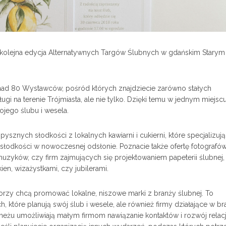
ę kolejna edycja Alternatywnych Targów Ślubnych w gdańskim Starym
onad 80 Wystawców, pośród których znajdziecie zarówno stałych
gi na terenie Trójmiasta, ale nie tylko. Dzięki temu w jednym miejsc
jego ślubu i wesela.
ysznych słodkości z lokalnych kawiarni i cukierni, które specjalizują
słodkości w nowoczesnej odsłonie. Poznacie także ofertę fotografó
muzyków, czy firm zajmujących się projektowaniem papeterii ślubnej,
n, wizażystkami, czy jubilerami.
rzy chcą promować lokalne, niszowe marki z branży ślubnej. To
 które planują swój ślub i wesele, ale również firmy działające w br
Maneżu umożliwiają małym firmom nawiązanie kontaktów i rozwój relacj