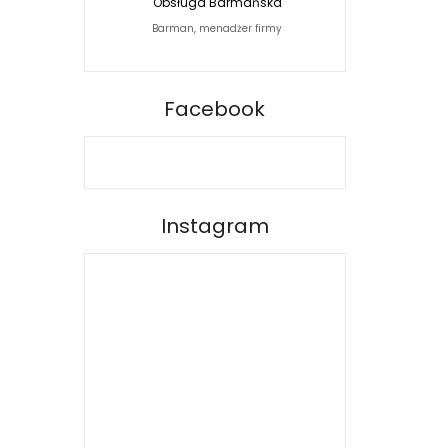
Obsługa Barmańska
Jacek Siwko Photogra
Barman, menadżer firmy
Fotograf
BARPRO
Facebook
Instagram