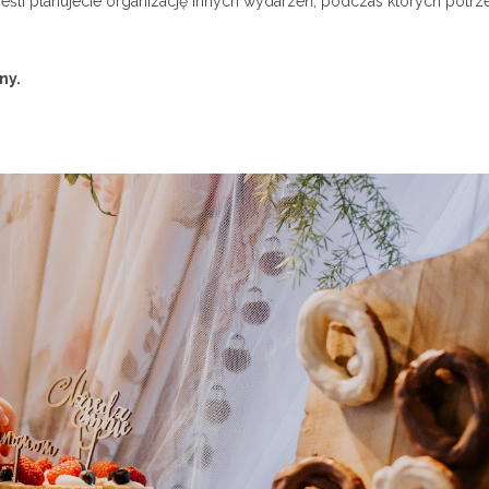
śli planujecie organizację innych wydarzeń, podczas których potrz
ny.