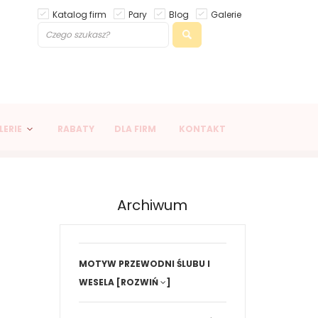
Katalog firm
Pary
Blog
Galerie
LERIE
RABATY
DLA FIRM
KONTAKT
Archiwum
MOTYW PRZEWODNI ŚLUBU I
WESELA
[ROZWIŃ
]