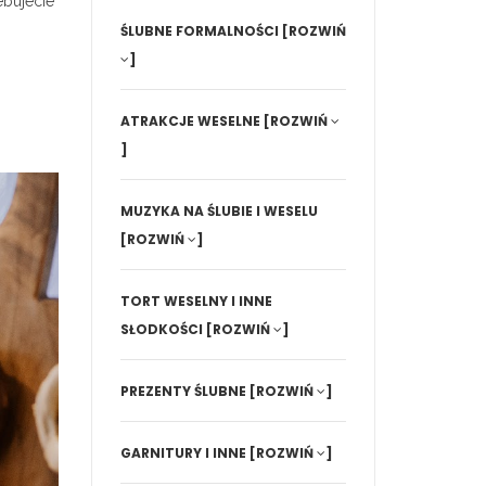
ebujecie
ŚLUBNE FORMALNOŚCI
[ROZWIŃ
]
ATRAKCJE WESELNE
[ROZWIŃ
]
MUZYKA NA ŚLUBIE I WESELU
[ROZWIŃ
]
TORT WESELNY I INNE
SŁODKOŚCI
[ROZWIŃ
]
PREZENTY ŚLUBNE
[ROZWIŃ
]
GARNITURY I INNE
[ROZWIŃ
]