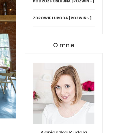
PODRÓŻ POŚLUBNA
[ROZWIŃ
]
ZDROWIE I URODA
[ROZWIŃ
]
O mnie
Agnieszka Kudela