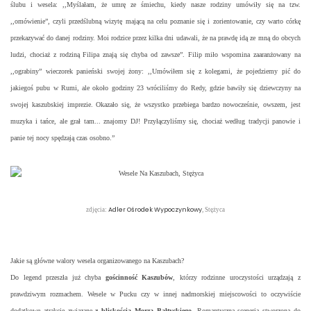
ślubu i wesela: ,,Myślałam, że umrę ze śmiechu, kiedy nasze rodziny umówiły się na tzw.
,,omówienie”, czyli przedślubną wizytę mającą na celu poznanie się i zorientowanie, czy warto córkę
przekazywać do danej rodziny. Moi rodzice przez kilka dni udawali, że na prawdę idą ze mną do obcych
ludzi, chociaż z rodziną Filipa znają się chyba od zawsze”. Filip miło wspomina zaaranżowany na
,,ograbiny” wieczorek panieński swojej żony: ,,Umówiłem się z kolegami, że pojedziemy pić do
jakiegoś pubu w Rumi, ale około godziny 23 wróciliśmy do Redy, gdzie bawiły się dziewczyny na
swojej kaszubskiej imprezie. Okazało się, że wszystko przebiega bardzo nowocześnie, owszem, jest
muzyka i tańce, ale grał tam... znajomy DJ! Przyłączyliśmy się, chociaż według tradycji panowie i
panie tej nocy spędzają czas osobno.”
Adler Ośrodek Wypoczynkowy
zdjęcia:
, Stężyca
Jakie są główne walory wesela organizowanego na Kaszubach?
Do legend przeszła już chyba
gościnność Kaszubów
, którzy rodzinne uroczystości urządzają z
prawdziwym rozmachem. Wesele w Pucku czy w innej nadmorskiej miejscowości to oczywiście
dodatkowe atrakcje związane
z bliskością Morza Bałtyckiego
. Romantyczna sceneria stworzona do