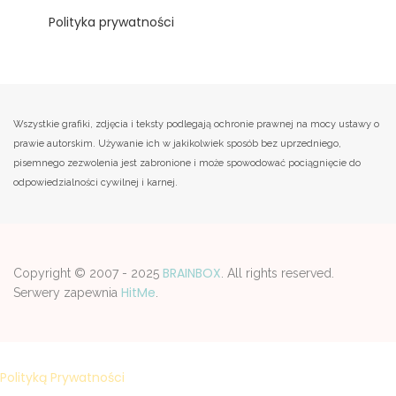
Polityka prywatności
Wszystkie grafiki, zdjęcia i teksty podlegają ochronie prawnej na mocy ustawy o
prawie autorskim. Używanie ich w jakikolwiek sposób bez uprzedniego,
pisemnego zezwolenia jest zabronione i może spowodować pociągnięcie do
odpowiedzialności cywilnej i karnej.
BRAINBOX
Copyright © 2007 - 2025
. All rights reserved.
HitMe
Serwery zapewnia
.
Strona korzysta z plików cookies w celu realizacji usług zgodnie z
Polityką Prywatności
. Możesz samodzelnie wybrać warunki
przechowywania lub dostępu do plików cookies w Twojej