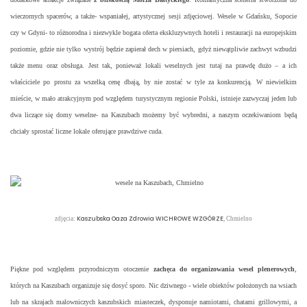
wieczornych spacerów, a także- wspaniałej, artystycznej sesji zdjęciowej. Wesele w Gdańsku, Sopocie
czy w Gdyni- to różnorodna i niezwykle bogata oferta ekskluzywnych hoteli i restauracji na europejskim
poziomie, gdzie nie tylko wystrój będzie zapierał dech w piersiach, gdyż niewątpliwie zachwyt wzbudzi
także menu oraz obsługa. Jest tak, ponieważ lokali weselnych jest tutaj na prawdę dużo – a ich
właściciele po prostu za wszelką cenę dbają, by nie zostać w tyle za konkurencją. W niewielkim
mieście, w mało atrakcyjnym pod względem turystycznym regionie Polski, istnieje zazwyczaj jeden lub
dwa liczące się domy weselne- na Kaszubach możemy być wybredni, a naszym oczekiwaniom będą
chciały sprostać liczne lokale oferujące prawdziwe cuda.
Kaszubska Oaza Zdrowia WICHROWE WZGÓRZE
zdjęcia:
, Chmielno
Piękne pod względem przyrodniczym otoczenie
zachęca do organizowania wesel plenerowych
,
których na Kaszubach organizuje się dosyć sporo. Nic dziwnego - wiele obiektów położonych na wsiach
lub na skrajach malowniczych kaszubskich miasteczek, dysponuje namiotami, chatami grillowymi, a