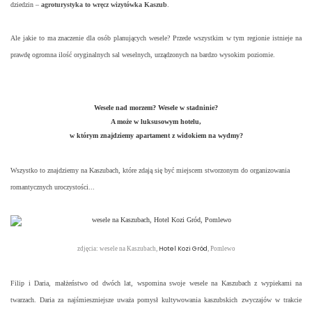
dziedzin –
agroturystyka to wręcz wizytówka Kaszub
.
Ale jakie to ma znaczenie dla osób planujących wesele? Przede wszystkim w tym regionie istnieje na
prawdę ogromna ilość oryginalnych sal weselnych, urządzonych na bardzo wysokim poziomie.
Wesele nad morzem? Wesele w stadninie?
A może w luksusowym hotelu,
w którym znajdziemy apartament z widokiem na wydmy?
Wszystko to znajdziemy na Kaszubach, które zdają się być miejscem stworzonym do organizowania
romantycznych uroczystości...
Hotel Kozi Gród
zdjęcia: wesele na Kaszubach,
, Pomlewo
Filip i Daria, małżeństwo od dwóch lat, wspomina swoje wesele na Kaszubach z wypiekami na
twarzach. Daria za najśmieszniejsze uważa pomysł kultywowania kaszubskich zwyczajów w trakcie