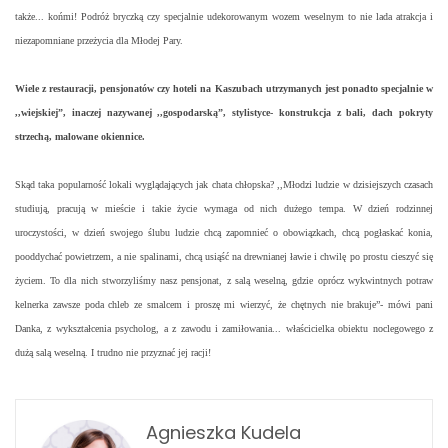
także... końmi! Podróż bryczką czy specjalnie udekorowanym wozem weselnym to nie lada atrakcja i
niezapomniane przeżycia dla Młodej Pary.
Wiele z restauracji, pensjonatów czy hoteli na Kaszubach utrzymanych jest ponadto specjalnie w
,,wiejskiej”, inaczej nazywanej ,,gospodarską”, stylistyce- konstrukcja z bali, dach pokryty
strzechą, malowane okiennice.
Skąd taka popularność lokali wyglądających jak chata chłopska? ,,Młodzi ludzie w dzisiejszych czasach
studiują, pracują w mieście i takie życie wymaga od nich dużego tempa. W dzień rodzinnej
uroczystości, w dzień swojego ślubu ludzie chcą zapomnieć o obowiązkach, chcą pogłaskać konia,
pooddychać powietrzem, a nie spalinami, chcą usiąść na drewnianej ławie i chwilę po prostu cieszyć się
życiem. To dla nich stworzyliśmy nasz pensjonat, z salą weselną, gdzie oprócz wykwintnych potraw
kelnerka zawsze poda chleb ze smalcem i proszę mi wierzyć, że chętnych nie brakuje”- mówi pani
Danka, z wykształcenia psycholog, a z zawodu i zamiłowania... właścicielka obiektu noclegowego z
dużą salą weselną. I trudno nie przyznać jej racji!
Agnieszka Kudela