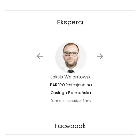
Eksperci
Jakub Walentowski
Jacek Siwko
BARPRO Profesjonalna
Naturalna Fotografi
Obsługa Barmańska
Jacek Siwko Photogr
Barman, menadżer firmy
Fotograf
BARPRO
Facebook