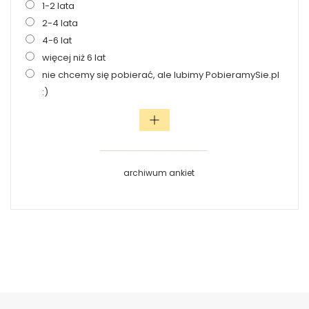
1-2 lata
2-4 lata
4-6 lat
więcej niż 6 lat
nie chcemy się pobierać, ale lubimy PobieramySie.pl
:)
archiwum ankiet