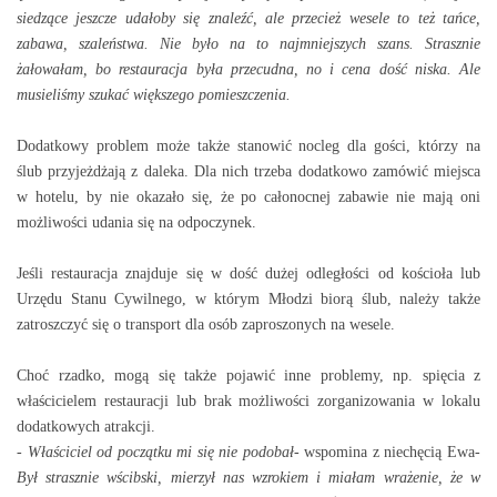
siedzące jeszcze udałoby się znaleźć, ale przecież wesele to też tańce,
zabawa, szaleństwa. Nie było na to najmniejszych szans. Strasznie
żałowałam, bo restauracja była przecudna, no i cena dość niska. Ale
musieliśmy szukać większego pomieszczenia.
Dodatkowy problem może także stanowić nocleg dla gości, którzy na
ślub przyjeżdżają z daleka. Dla nich trzeba dodatkowo zamówić miejsca
w hotelu, by nie okazało się, że po całonocnej zabawie nie mają oni
możliwości udania się na odpoczynek.
Jeśli restauracja znajduje się w dość dużej odległości od kościoła lub
Urzędu Stanu Cywilnego, w którym Młodzi biorą ślub, należy także
zatroszczyć się o transport dla osób zaproszonych na wesele.
Choć rzadko, mogą się także pojawić inne problemy, np. spięcia z
właścicielem restauracji lub brak możliwości zorganizowania w lokalu
dodatkowych atrakcji.
-
Właściciel od początku mi się nie podobał
- wspomina z niechęcią Ewa-
Był strasznie wścibski, mierzył nas wzrokiem i miałam wrażenie, że w