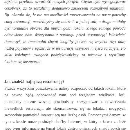
myślach przelicza zawartość naszych portfeli. Ciężko było wynegocjować
cokolwiek, za to zostaliśmy dodatkowo zaskoczeni rozmaitymi zakazami.
Np. okazało się, że nie ma możliwości zarezerwowania na nasze potrzeby
całej restauracji, musielibyśmy się zmieścić w jednej sali, a druga miałaby
być normalnie otwarta dla innych gości lokalu. Z tego samego powodu
odmówiono nam skorzystania z parkingu przed restauracją! Właściciel
tłumaczył, że ewentualni chętni mogliby poczuć się zmyleni zbyt dużą
liczbą pojazdów i sądzić, że w restauracji wszystkie miejsca są zajęte. Po
kilku kolejnych uwagach podziękowaliśmy za rozmowę i wyszliśmy.
Czułam się koszmarnie.
Jak znaleźć najlepszą restaurację?
Przede wszystkim poszukiwania należy rozpocząć od takich lokali, które
na pewno będą odpowiadać nam pod względem wielkości. Jeśli
planujemy huczne wesele, powinniśmy zrezygnować z odwiedzania
niewielkich restauracji, ale skoncentrować się na lokalach mogących
swobodnie pomieścić interesującą nas liczbę osób. Pomocnymi danymi w
tym zakresie może posłużyć choćby Internet, w którym łatwo znaleźć
tego typu informacje na temat lokali gastronomicznych znajdujących się