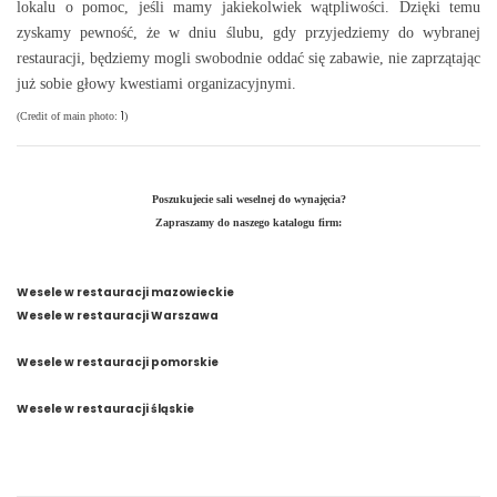
lokalu o pomoc, jeśli mamy jakiekolwiek wątpliwości. Dzięki temu
zyskamy pewność, że w dniu ślubu, gdy przyjedziemy do wybranej
restauracji, będziemy mogli swobodnie oddać się zabawie, nie zaprzątając
już sobie głowy kwestiami organizacyjnymi.
1
(Credit of main photo:
)
Poszukujecie sali weselnej do wynajęcia
?
Zapraszamy do naszego katalogu firm:
Wesele w restauracji mazowieckie
Wesele w restauracji Warszawa
Wesele w restauracji pomorskie
Wesele w restauracji śląskie