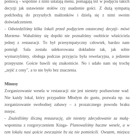
pomocą – wspólnie z nimi ustalają menu, pomagają też w podjęciu takich
decyzji jak ustawienie stołów czy usadzenie gości. Z dużą sympatią
podchodzą do przyszłych małżonków i dzielą się z nimi swoim
doświadczeniem.
-
Odwiedziliśmy kilka lokali przed podjęciem ostatecznej decyzji- mówi
Marzena
- Wahaliśmy się dopóki nie poznaliśmy osobiście właściciela
jednej z restauracji. To był przesympatyczny człowiek, bardzo nam
pomógł. Sala została udekorowana dokładnie tak, jak sobie
wymarzyliśmy, obsługa podczas przyjęcia była rewelacyjna, a jedzenie
przepyszne. Goście bawili się znakomicie. No i udało nam się trochę
„zejść z ceny”, a to nie było bez znaczenia.
Minusy
Zorganizowanie wesela w restauracji nie jest niestety pozbawione wad.
Nie każdy lokal, który przypadnie Młodym do gustu, pozwala np. na
zorganizowanie swobodnej zabawy – z prozaicznego powodu braku
miejsc.
-
Znaleźliśmy śliczną restaurację, ale niestety zdecydowanie za małą
-
wspomina z rozgoryczeniem Kinga-
Planowaliśmy huczne wesele, a w
tym lokalu nasi goście zwyczajnie by się nie pomieścili. Owszem, miejsca