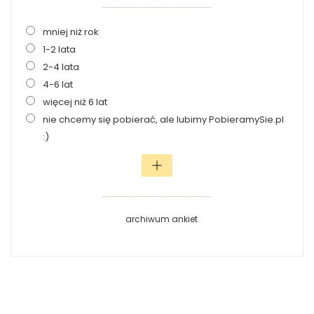
mniej niż rok
1-2 lata
2-4 lata
4-6 lat
więcej niż 6 lat
nie chcemy się pobierać, ale lubimy PobieramySie.pl
:)
archiwum ankiet