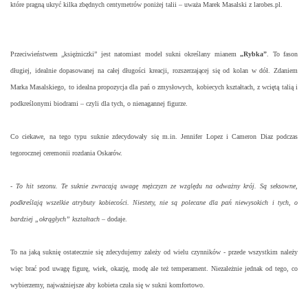
które pragną ukryć kilka zbędnych centymetrów poniżej talii – uważa Marek Masalski z larobes.pl.
Przeciwieństwem „księżniczki” jest natomiast model sukni określany mianem
„Rybka”
. To fason
długiej, idealnie dopasowanej na całej długości kreacji, rozszerzającej się od kolan w dół. Zdaniem
Marka Masalskiego, to idealna propozycja dla pań o zmysłowych, kobiecych kształtach, z wciętą talią i
podkreślonymi biodrami – czyli dla tych, o nienagannej figurze.
Co ciekawe, na tego typu suknie zdecydowały się m.in. Jennifer Lopez i Cameron Diaz podczas
tegorocznej ceremonii rozdania Oskarów.
-
To hit sezonu. Te suknie zwracają uwagę mężczyzn ze względu na odważny krój. Są seksowne,
podkreślają wszelkie atrybuty kobiecości. Niestety, nie są polecane dla pań niewysokich i tych, o
bardziej „okrągłych” kształtach
– dodaje.
To na jaką suknię ostatecznie się zdecydujemy zależy od wielu czynników - przede wszystkim należy
więc brać pod uwagę figurę, wiek, okazję, modę ale też temperament. Niezależnie jednak od tego, co
wybierzemy, najważniejsze aby kobieta czuła się w sukni komfortowo.