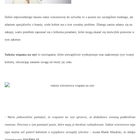
Dobór odpowiedniego fasonu sukni wieczorowej do sylwetki to z pozoru nic szczególnie trudnego, ale
zdaniem specjalistów z branży, wiele kobiet ma z tym wyraźny problem. Dlatego zanim udamy się na
zakupy, warto przedtem zapoznać się z kilkoma poradami, które mogą okazać się niezwykle pomocne w
tym zakresie.
Suknia wiązana na szyi
to rozwiązanie, które niewątpliwie wyeksponuje oraz zaakcentuje rysy twarzy
kobiety, odwracając zarazem uwagę od reszty jej ciała.
-
Warto jednocześnie pamiętać, że wiązanie na szyi sprawia, że dodatkowo zostaną podkreślone
ramiona. Powinny o tym pamiętać panie, które mają je bardziej rozbudowane. Suknie wieczorowe tego
typu można zaś polecić kobietom o wyjątkowo szczupłej sylwetce
– uważa Marek Masalski, ze sklepu
larobes.pl
internetowego
.