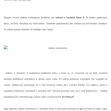
Drugim równie chętnie wybieranym modelem jest
suknia w kształcie litery A
. To bardzo praktyczny
fason, na który decyduje się wiele kobiet. Sekretem popularności jest właśnie jej uniwersalny charakter.
Ta suknia pasuje niemalże do każdego typu figury.
-
Suknia w kształcie A znakomicie podkreśla talię, a przez to, że rozszerza się na dole, świetnie
maskuje dodatkowe centymetry w dolnej części ciała. To suknia polecana wszystkim, bez względu na
wzrost. Efektownie prezentują się w niej zarówno niskie, jak i wysokie kobiety. Co ciekawe, panie o
wyjątkowo kobiecych kształtach i szerokiej talii również powinny czuć się w niej komfortowo – dodaje
larobes.pl
przedstawiciel internetowego salonu sukni wieczorowych
.
Jego zdaniem suknia wieczorowa w kształcie litery A skutecznie odwraca uwagę od dolnych części ciała,