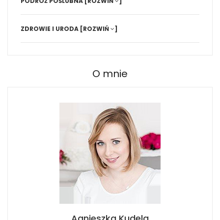
PODRÓŻ POŚLUBNA
[ROZWIŃ
]
ZDROWIE I URODA
[ROZWIŃ
]
O mnie
Agnieszka Kudela