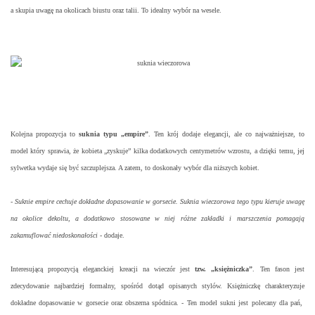
a skupia uwagę na okolicach biustu oraz talii. To idealny wybór na wesele.
Kolejna propozycja to
suknia typu „empire”
. Ten krój dodaje elegancji, ale co najważniejsze, to
model który sprawia, że kobieta „zyskuje” kilka dodatkowych centymetrów wzrostu, a dzięki temu, jej
sylwetka wydaje się być szczuplejsza. A zatem, to doskonały wybór dla niższych kobiet.
-
Suknie empire cechuje dokładne dopasowanie w gorsecie. Suknia wieczorowa tego typu kieruje uwagę
na okolice dekoltu, a dodatkowo stosowane w niej różne zakładki i marszczenia pomagają
zakamuflować niedoskonałości
- dodaje.
Interesującą propozycją eleganckiej kreacji na wieczór jest
tzw. „księżniczka”
. Ten fason jest
zdecydowanie najbardziej formalny, spośród dotąd opisanych stylów. Księżniczkę charakteryzuje
dokładne dopasowanie w gorsecie oraz obszerna spódnica. - Ten model sukni jest polecany dla pań,