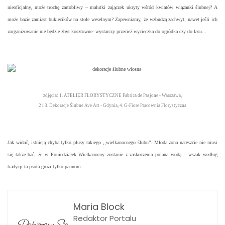
nieoficjalny, może trochę żartobliwy – malutki zajączek ukryty wśród kwiatów wiązanki ślubnej? A
może bazie zamiast bukiecików na stole weselnym? Zapewniamy, że wzbudzą zachwyt, nawet jeśli ich
zorganizowanie nie będzie zbyt kosztowne- wystarczy przecież wycieczka do ogródka czy do lasu...
zdjęcia: 1. ATELIER FLORYSTYCZNE Fabrica de Pasjone - Warszawa,
2 i 3. Dekoracje Ślubne Ave Art - Gdynia, 4. G-Fiore Pracownia Florystyczna
Jak widać, istnieją chyba tylko plusy takiego ,,wielkanocnego ślubu”. Młoda żona nareszcie nie musi
się także bać, że w Poniedziałek Wielkanocny zostanie z zaskoczenia polana wodą – wszak według
tradycji ta psota grozi tylko pannom...
Maria Block
Redaktor Portalu