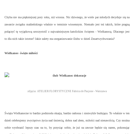
Chyba nie ma piękniejszej pory roku, niż wiosna. Nic dziwnego, że wiele par młodych decyduje się na
zawarcie związku małżeńskiego właśnie w terminie wiosennym. Niemało jest też takich, które pragną
połączyć tę wyjątkową uroczystość z najważniejszym katolickim świętem - Wielkanocą. Dlaczego jest
to dla nich takie istotne? Jakie zalety ma zorganizowanie ślubu w dzień Zmartwychwstania?
Wielkanoc- święto miłości
zdjęcia: ATELIER FLORYSTYCZNE Fabrica de Pasjone - Warszawa
Święta Wielkanocne to bardzo podniosła okazja, bardzo radosna i niezwykle budująca. To właśnie w ten
dzień celebrujemy zwycięstwo życia nad śmiercią, dobra nad złem, miłości nad nienawiścią. Czy można
sobie wyobrazić lepszy czas na to, by przysiąc sobie, że już na zawsze będzie się razem, pokonując