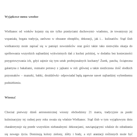
Wyjątkowe menu weselne
Wielkanoc od wieków kojarzy się nie tylko przeżyciami duchowymi- wiadomo, że towarzyszy jej
wspaniała, bogata tradycja, zarówno w obszarze obrzędów, dekoracji, jak i... kulinariów. Stąd ślub
wielkanocny może zapisać się w pamięci nowożeńców oraz gości także tako niezwykła okazja do
spróbowania wszystkich najbardziej wykwintnych dań z kuchni polskiej, w dodatku bez konieczności
przygotowywania ich, gdyż zajmie się tym sztab profesjonalnych kucharzy! Żurek, pascha, świąteczna
galantyna z bakaliami, rozmaite potrawy z jajkami w roli głównej a także niezliczona ilość słodkich
przysmaków – mazurki, babki, drożdżówki- odpowiadać będą zapewne nawet najbardziej wybrednemu
podniebieniu.
Wiosna!
Chociaż pierwszy dzień astronomicznej wiosny obchodzimy 21 marca, tradycyjnie za punkt
kulminacyjny tej cudnej pory roku uważa się właśnie Wielkanoc. Stąd ślub w tym wyjątkowym dniu
charakteryzuje się przede wszystkim niebanalnymi dekoracjami, nawiązującymi właśnie do odradzania
się nowego życia. Dominują kolory zielony, żółty i biały, a styl aranżacji roślinnych może być