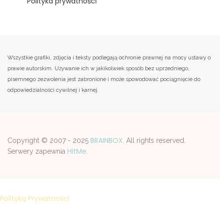
Polityka prywatności
Wszystkie grafiki, zdjęcia i teksty podlegają ochronie prawnej na mocy ustawy o
prawie autorskim. Używanie ich w jakikolwiek sposób bez uprzedniego,
pisemnego zezwolenia jest zabronione i może spowodować pociągnięcie do
odpowiedzialności cywilnej i karnej.
BRAINBOX
Copyright © 2007 - 2025
. All rights reserved.
HitMe
Serwery zapewnia
.
Strona korzysta z plików cookies w celu realizacji usług zgodnie z
Polityką Prywatności
. Możesz samodzelnie wybrać warunki
przechowywania lub dostępu do plików cookies w Twojej
przeglądarce.