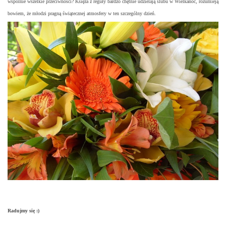
wspólnie wszelkie przeciwności? Księża z reguły bardzo chętnie udzielają ślubu w Wielkanoc, rozumieją
bowiem, że młodzi pragną świątecznej atmosfery w ten szczególny dzień.
Radujmy się :)