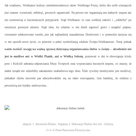
Jak wiadomo, Wielkanoc kończy czterdziestodniowy okres Wielkiego Postu, który dla osób wierzących
jest czasem wyrzeczeń, refleksji, pewnych ograniczeń. Na pewno nie organizują one żadnych imprez ani
nie uczestniczą w huczniejszych przyjęciach. Stąd Wielkanoc to czas wielkiej radości i ,,oddechu” po
smutnym postnym okresie. Stąd idea, by właśnie w ten dzień zaprosić gości i urządzić piękne,
wiosennie udekorowane wesele, jest jak najbardziej uzasadniona. Dosłownie i w przenośni zaczyna się
w ten sposób nowe życie, co przecież w pełni symbolizują właśnie Święta Wielkanocne. Tutaj jednak
warto zwrócić uwagę na ważną sprawę dotyczącą organizowania ślubu w święta – absolutnie nie
jest to możliwe ani w Wielki Piątek, ani w Wielką Sobotę
, ponieważ w dni te obowiązuje ścisły
post i Kościół zabrania odprawiania Mszy Świętych oraz wyprawiania hucznych imprez, co znaczy, że
żaden ksiądz nie udzieliłby sakramentu małżeństwa tego dnia. Ślub cywilny teoretycznie jest możliwy,
jednakże chyba niewiele par zdecydowałoby się na takie rozwiązanie, tym bardziej, że rodzina z
pewnością nie byłaby zachwycona...
zdjęcia: 1. Akcesoria Ślubne - Organza, 2. Dekoracje Ślubne Ave Art - Gdynia,
3 i 4. G-Fiore Pracownia Florystyczna