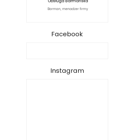
Obsługa Barmańska
Jacek Siwko Photogra
Barman, menadżer firmy
Fotograf
BARPRO
Facebook
Instagram