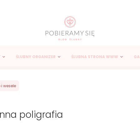
Y
ŚLUBNY ORGANIZER
ŚLUBNA STRONA WWW
GA
 i wesele
nna poligrafia