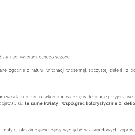
ić się nad walorami danego sezonu.
ne zgodnie z naturą, w tonacji wiosennej, soczystej zieleni z d
m wesela i doskonale wkomponować się w dekoracje przyjęcia we
pojawiać się
te same kwiaty i współgrać kolorystycznie z dek
ie, motyle, ptaszki pięknie będą wyglądać w akwarelowych zaprosz