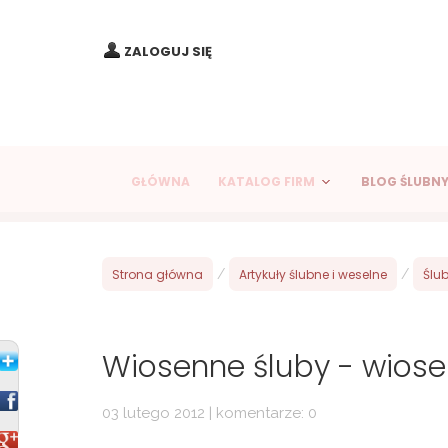
ZALOGUJ SIĘ
GŁÓWNA
KATALOG FIRM
BLOG ŚLUBN
Strona główna
/
Artykuły ślubne i weselne
/
Ślub
Wiosenne śluby - wiose
03 lutego 2012 | komentarze: 0