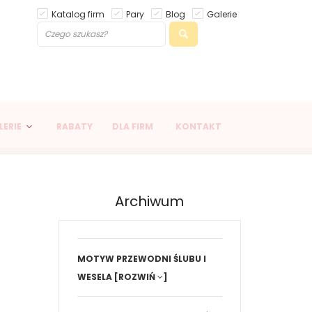
Katalog firm
Pary
Blog
Galerie
LERIE
RABATY
DLA FIRM
KONTAKT
Archiwum
MOTYW PRZEWODNI ŚLUBU I
WESELA
[ROZWIŃ
]