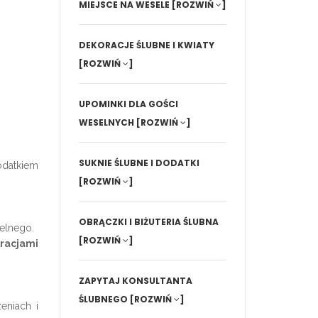
MIEJSCE NA WESELE
[ROZWIŃ
]
DEKORACJE ŚLUBNE I KWIATY
[ROZWIŃ
]
UPOMINKI DLA GOŚCI
WESELNYCH
[ROZWIŃ
]
SUKNIE ŚLUBNE I DODATKI
odatkiem
[ROZWIŃ
]
OBRĄCZKI I BIŻUTERIA ŚLUBNA
selnego.
[ROZWIŃ
]
oracjami
ZAPYTAJ KONSULTANTA
ŚLUBNEGO
[ROZWIŃ
]
eniach i