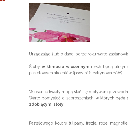
Urządzając ślub o danej porze roku warto zastanow
Śluby
w klimacie wiosennym
niech będą utrzyma
pastelowych akcentów (jasny róż, cytrynowa żółć).
Wiosenne kwiaty mogą stać się motywem przewodni
Warto pomyśleć o zaproszeniach, w których będą 
zdobiącymi stoły
.
Pastelowego koloru tulipany, frezje, róże, magnol