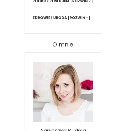
PODRÓŻ POŚLUBNA
[ROZWIŃ
]
ZDROWIE I URODA
[ROZWIŃ
]
O mnie
Agnieszka Kudela