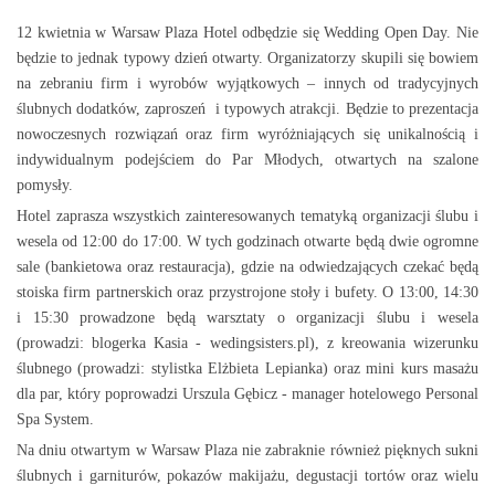
12 kwietnia w Warsaw Plaza Hotel odbędzie się Wedding Open Day.
Nie
będzie to jednak typowy dzień otwarty. Organizatorzy skupili się bowiem
na zebraniu firm i wyrobów wyjątkowych – innych od tradycyjnych
ślubnych dodatków, zaproszeń i typowych atrakcji. Będzie to prezentacja
nowoczesnych rozwiązań oraz firm wyróżniających się unikalnością i
indywidualnym podejściem do Par Młodych, otwartych na szalone
pomysły.
Hotel zaprasza wszystkich zainteresowanych tematyką organizacji ślubu i
wesela od 12:00 do 17:00. W tych godzinach otwarte będą dwie ogromne
sale (bankietowa oraz restauracja), gdzie na odwiedzających czekać będą
stoiska firm partnerskich oraz przystrojone stoły i bufety. O 13:00, 14:30
i 15:30 prowadzone będą warsztaty o organizacji ślubu i wesela
(prowadzi: blogerka Kasia - wedingsisters.pl), z kreowania wizerunku
ślubnego (prowadzi: stylistka Elżbieta Lepianka) oraz mini kurs masażu
dla par, który poprowadzi Urszula Gębicz - manager hotelowego Personal
Spa System.
Na dniu otwartym w Warsaw Plaza nie zabraknie również pięknych sukni
ślubnych i garniturów, pokazów makijażu, degustacji tortów oraz wielu