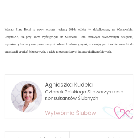
Warsaw Plaza Hotel to nowy, otwarty jesienią 2014r. obiekt 4* zlokalizowany na Warszawskim
Ursynowie, tuż przy Torze Wyścigowym na Służewcu. Hotel zachwyca nowoczesnym designem,
wyśmienitą kuchnią oraz przestronnymi salami konferencyjnymi, stwarzającymi idealnie warunki do
organizacji spotkań biznesowych, a także niezapomnianych imprez okolicznościowych.
Agnieszka Kudela
Członek Polskiego Stowarzyszenia
Konsultantów Ślubnych
Wytwórnia Ślubów