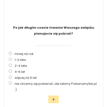
Po jak długim czasie trwania Waszego związku
planujecie się pobrać?
mniej niż rok
1-2 lata
2-4 lata
4-6 lat
więcej niż 6 lat
nie chcemy się pobierać, ale lubimy PobieramySie.pl
:)