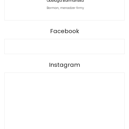
Obsługa Barmańska
Jacek Siwko Photogr
Barman, menadżer firmy
Fotograf
BARPRO
Facebook
Instagram