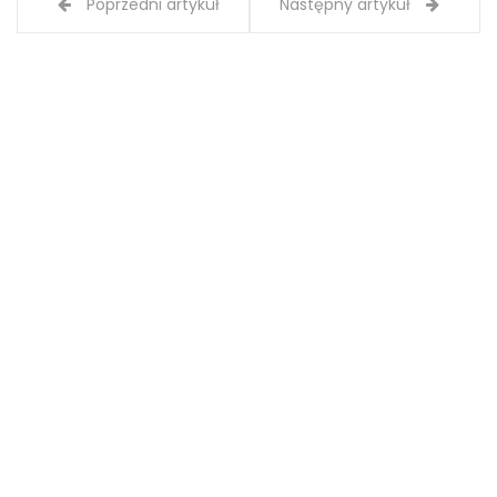
Poprzedni artykuł
Następny artykuł