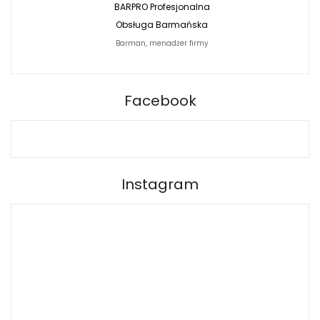
BARPRO Profesjonalna
Naturalna Fotografi
Obsługa Barmańska
Jacek Siwko Photogr
Barman, menadżer firmy
Fotograf
BARPRO
Facebook
Instagram