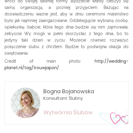
wróci do swojej dawnej formy. Będziecie wtedy cieszyli się
samą organizacją, a później przyjęciem. Bazując na
doświadczeniu ważne jest, aby w dniu ceremonii maleństwo
było jak najmniej zaangażowane. Oddelegujcie wybraną osobę,
opiekunkę, babcie, która tego dnia będzie się nim zajmowała,
żebyście Wy mogli w pełni skorzystać z tego dnia, bo to
jedyny taki dzień w życiu. Możecie również rozważyć
połączenie ślubu z chrztem. Będzie to podwójna okazja do
świętowania.
http://wedding-
Credit of main photo:
planet.nl/tag/trouwjapon/
Bogna Bojanowska
Konsultant Ślubny
Wytwórnia Ślubów