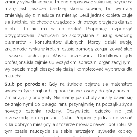
zmiany sylwetki kobiety. Trudno dopasować sukienkę, szycie na
miarę jest jeszcze bardziej skomplikowane, bo wymiary
zmieniają się z miesiąca na miesiąc. Jeśli jednak kobieta czuje
się świetnie, nie chcecie urządzać 3-dniowego przyjęcia dla 120
osób - to nie ma na co czekać. Proponuję rozpocząć
przygotowania. Zachęcam do skorzystania z usług wedding
plannerów - konsultantów ślubnych, którzy dzięki swojej
znajomości rynku w krótkim czasie pomogą zorganizować ślub
i wesele spełniające Wasze oczekiwania. Dodatkowo gdy
profesjonalista zajmie się wszystkimi sprawami organizacyjnymi,
wy będzie mogli cieszyć się ciążą i kompletować wyprawkę dla
malucha.
Ślub po porodzie:
Gdy na świecie pojawia się maleństwo
wywraca życie najbardziej poukładanej osoby do góry nogami.
Zmieniają się priorytety. Nie mamy już ochoty ani siły bawić się
ze znajomymi do białego rana, przynajmniej na początku życia
nowego członka rodziny. Oczywiście, dziecko nie jest
przeszkodą do organizacji ślubu. Proponuję jednak odczekać
kilka dobrych miesięcy, a szczerze mówiąc nawet i pół roku. W
tym czasie nauczycie się siebie nawzajem, sylwetka kobiety