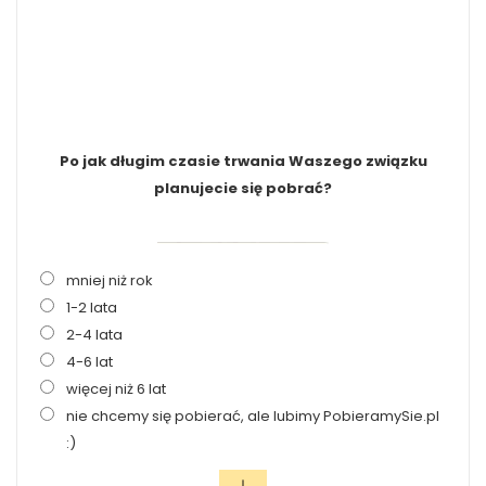
Po jak długim czasie trwania Waszego związku
planujecie się pobrać?
mniej niż rok
1-2 lata
2-4 lata
4-6 lat
więcej niż 6 lat
nie chcemy się pobierać, ale lubimy PobieramySie.pl
:)